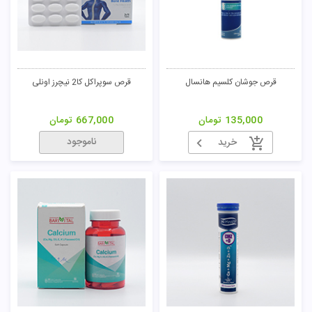
قرص جوشان کلسیم هانسال
قرص سوپراکل کا2 نیچرز اونلی
135,000
تومان
667,000
تومان
ناموجود
خرید