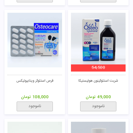
54,500
شربت استئوکینون هولیستیکا
قرص استئوکر ویتابیوتیکس
49,000
تومان
108,000
تومان
ناموجود
ناموجود