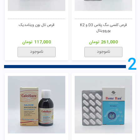
قرص کلسی مگ پلاس D3 و K2
قرص تال بون ویتامدیک
یوروویتال
261,000
تومان
117,000
تومان
ناموجود
ناموجود
2