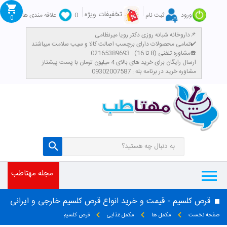
تخفیفات ویژه
ورود
ثبت نام
0
علاقه مندی ها
0
داروخانه شبانه روزی دکتر رویا میرنظامی📌
تمامی محصولات دارای برچسب اصالت کالا و سیب سلامت میباشند✔️
مشاوره تلفنی (8 تا 16) : 02165389693☎️
​ارسال رایگان برای خرید های بالای 4 میلیون تومان با پست پیشتاز
مشاوره خرید در برنامه بله : 09302007587
مجله مهتاطب
قرص کلسیم - قیمت و خرید انواع قرص کلسیم خارجی و ایرانی
صفحه نخست
مکمل ها
مکمل غذایی
قرص کلسیم