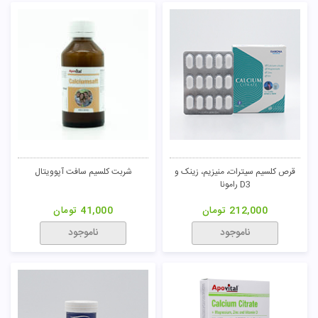
قرص کلسیم سیترات، منیزیم، زینک و
شربت کلسیم سافت آپوویتال
D3 رامونا
212,000
تومان
41,000
تومان
ناموجود
ناموجود