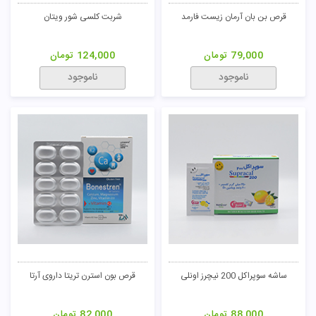
قرص بن بان آرمان زیست فارمد
شربت کلسی شور ویتان
79,000
تومان
124,000
تومان
ناموجود
ناموجود
ساشه سوپراکل 200 نیچرز اونلی
قرص بون استرن تریتا داروی آرتا
88,000
تومان
82,000
تومان