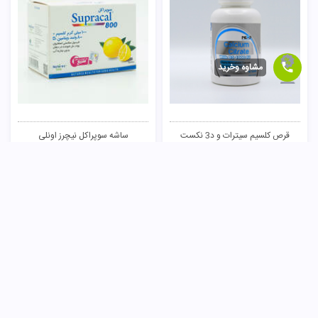
مشاوه وخرید
قرص کلسیم سیترات و د3 نکست
ساشه سوپراکل نیچرز اونلی
52,600
تومان
57,000
تومان
ناموجود
ناموجود
3