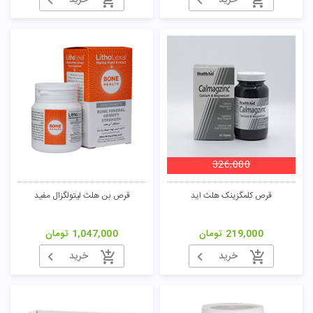
خرید
خرید
326,000
قرص کلمگزینک هلث اید
قرص بن هلث لیتولگزال مفید
219,000
تومان
1,047,000
تومان
خرید
خرید