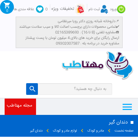
تخفیفات ویژه
ورود
ثبت نام
0
علاقه مندی ها
0
داروخانه شبانه روزی دکتر رویا میرنظامی📌
تمامی محصولات دارای برچسب اصالت کالا و سیب سلامت میباشند✔️
مشاوره تلفنی (8 تا 16) : 02165389693☎️
​ارسال رایگان برای خرید های بالای 4 میلیون تومان با پست پیشتاز
مشاوره خرید در برنامه بله : 09302007587
مجله مهتاطب
دندان گیر
صفحه نخست
مادر و کودک
لوازم مادر و کودک
دندان گیر