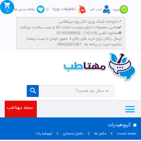
تخفیفات ویژه
ورود
ثبت نام
0
علاقه مندی ها
0
داروخانه شبانه روزی دکتر رویا میرنظامی📌
تمامی محصولات دارای برچسب اصالت کالا و سیب سلامت میباشند✔️
مشاوره تلفنی (8 تا 16) : 02165389693☎️
​ارسال رایگان برای خرید های بالای 4 میلیون تومان با پست پیشتاز
مشاوره خرید در برنامه بله : 09302007587
مجله مهتاطب
کربوهیدرات
صفحه نخست
مکمل ها
مکمل بدنسازی
کربوهیدرات