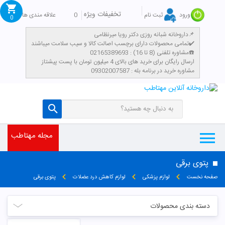
تخفیفات ویژه
0
علاقه مندی ها
ورود
ثبت نام
0
داروخانه شبانه روزی دکتر رویا میرنظامی📌
تمامی محصولات دارای برچسب اصالت کالا و سیب سلامت میباشند✔️
مشاوره تلفنی (8 تا 16) : 02165389693☎️
​ارسال رایگان برای خرید های بالای 4 میلیون تومان با پست پیشتاز
مشاوره خرید در برنامه بله : 09302007587
مجله مهتاطب
پتوی برقی
صفحه نخست
لوازم پزشکی
لوازم کاهش درد عضلات
پتوی برقی
دسته بندی محصولات