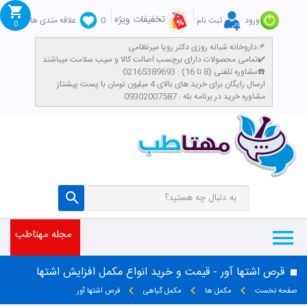
تخفیفات ویژه
ورود
ثبت نام
0
علاقه مندی ها
0
داروخانه شبانه روزی دکتر رویا میرنظامی📌
تمامی محصولات دارای برچسب اصالت کالا و سیب سلامت میباشند✔️
مشاوره تلفنی (8 تا 16) : 02165389693☎️
​ارسال رایگان برای خرید های بالای 4 میلیون تومان با پست پیشتاز
مشاوره خرید در برنامه بله : 09302007587
مجله مهتاطب
قرص اشتها آور - قیمت و خرید انواع مکمل افزایش اشتها
صفحه نخست
مکمل ها
مکمل گیاهی
قرص اشتها آور