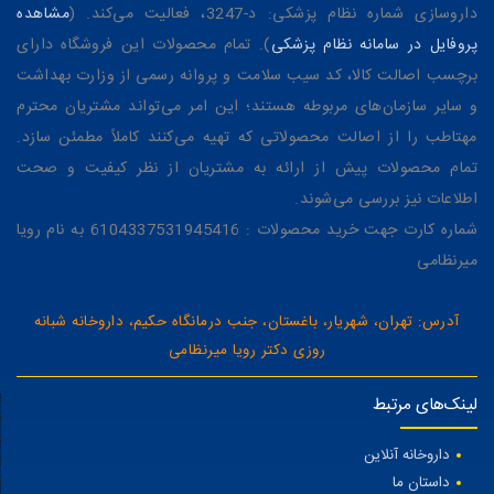
(Ondansetron) نیز می توانند به عنوان عارضه جانبی، باعث افزایش اشتها
داروسازی شماره نظام پزشکی: د-3247، فعالیت می‌کند. (
مشاهده
شوند. با این حال، مصرف این داروها صرفا برای افزایش وزن توصیه نمی
پروفایل در سامانه نظام پزشکی
). تمام محصولات این فروشگاه دارای
شود و باید حتما با تجویز پزشک صورت گیرد.
برچسب اصالت کالا، کد سیب سلامت و پروانه رسمی از وزارت بهداشت
توجه مهم:
لیست فوق تنها به معرفی اجمالی برخی از انواع قرص های
و سایر سازمان‌های مربوطه هستند؛ این امر می‌تواند مشتریان محترم
اشتها آور پرداخته است. تشخیص نوع مناسب این داروها بر عهده
پزشک متخصص است و مصرف خودسرانه هرگونه دارویی، به شدت
مهتاطب را از اصالت محصولاتی که تهیه می‌کنند کاملاً مطمئن سازد.
خطرناک می باشد.
تمام محصولات پیش از ارائه به مشتریان از نظر کیفیت و صحت
آیا قرص‌های اشتها آور راه‌حل مناسبی هستند؟
اطلاعات نیز بررسی می‌شوند.
شماره کارت جهت خرید محصولات : 6104337531945416 به نام رویا
مصرف قرص‌های اشتها آور تنها باید با تجویز پزشک و در صورتی که
میرنظامی
علت زمینه‌ای کمبود وزن شناخته شده و درمان شده باشد، صورت گیرد.
این قرص‌ها انواع مختلفی دارند که هر کدام با مکانیسم متفاوتی عمل
آدرس: تهران، شهریار، باغستان، جنب درمانگاه حکیم، داروخانه شبانه
می‌کنند. برخی از آن‌ها باعث افزایش ترشح هورمون‌های اشتها مانند
روزی دکتر رویا میرنظامی
گرلین می‌شوند و برخی دیگر با تأخیر در تخلیه‌ی معده، فرد را برای
مدت بیشتری سیر نگه می‌دارند.
با این حال، مصرف خودسرانه‌ی این قرص‌ها به دلایل زیر توصیه
لینک‌های مرتبط
نمی‌شود:
عوارض جانبی:
برخی از قرص‌های اشتها آور می‌توانند عوارض جانبی مانند
داروخانه آنلاین
تهوع، استفراغ، اسهال، یبوست، بی‌قراری و اختلالات خواب به همراه داشته
داستان ما