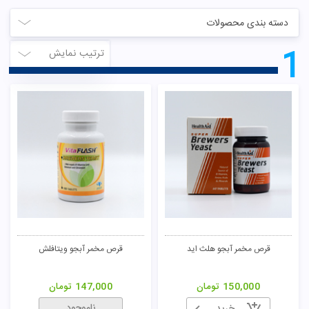
دسته بندی محصولات
1
ترتیب نمایش
تومان
قرص مخمر آبجو هلث اید
قرص مخمر آبجو ویتافلش
150,000
تومان
147,000
تومان
ناموجود