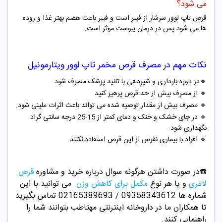
می شود؟
قرص تاپ لوور سرشار از فیبر است و فیبر باعث هضم بهتر غذا و روده
ها می شود پس در درمان یبوست موثر است.
نکات مهم در مصرف قرص مخمر تاپ لوور ویتارمونیل
🔹
در دوره بارداری و شیردهی با تائید پزشک مصرف شود
🔹
از مصرف بیش از حد قرص پرهیز کنید
🔹
مصرف بیش از مقدار توصیه شده می تواند باعث اثرات ملینی شود.
🔹
در جای خشک و خنک و دمای کمتر از 15-25 درجه سانتی گراد
نگهداری شود.
🔹
افراد با بیماری نقرس از این قرص استفاده نکنند
☎️در صورت داشتن هرگونه سوال درباره خرید و
مشاوره
قرص
لاغری
و یا هر نوع
مکمل برای کاهش وزن
می توانید با این
شماره ها 09358343612 / 02165389693
تماس بگیرید
تا همکاران ما در داروخانه اینترنتی مهتاطب بتوانند شما را
راهنمایی کنند.