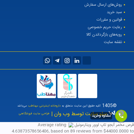
روش‌های ارسال سفارش
سبد خرید
قوانین و مقررات
رعایت حریم خصوصی
رویه‌های بازگرداندن کالا
نقشه سایت
©1405
کلیه حقوق این سایت متعلق به
داروخانه اینترنتی مهتاطب
می‌باشد
سئو سایت توسط وب وان |
طراحی سایت فروشگاهی
مشاوه وخرید
قرص مخمر آبجو تاپ لوور ویتارمونیل
Average rating:
4.63873578656406
, based on
89
reviews
from $
44000.0000
to