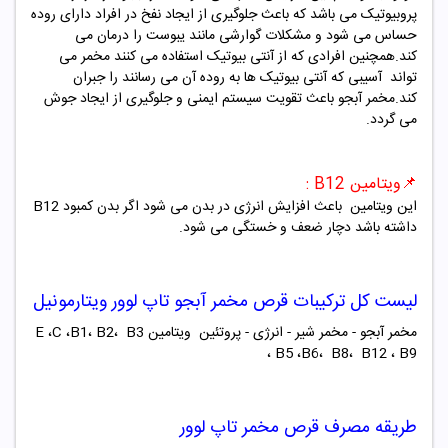
پروبیوتیک می باشد که باعث جلوگیری از ایجاد نفخ در افراد دارای روده
حساس می شود و مشکلات گوارشی مانند یبوست را درمان می
کند.همچنین افرادی که از آنتی بیوتیک استفاده می کنند مخمر می
تواند آسیبی که آنتی بیوتیک ها به روده آن می رسانند را جبران
کند.مخمر آبجو باعث تقویت سیستم ایمنی و جلوگیری از ایجاد جوش
می گردد.
📌
ویتامین B12 :
این ویتامین باعث افزایش انرژی در بدن می شود اگر بدن کمبود B12
داشته باشد دچار ضعف و خستگی می شود.
لیست کل ترکیبات قرص مخمر آبجو تاپ لوور ویتارمونیل
مخمر آبجو - مخمر شیر - انرژی - پروتئین ویتامین E ،C ،B1، B2، B3
، B5 ،B6، B8، B12 ، B9
طریقه مصرف قرص مخمر تاپ لوور