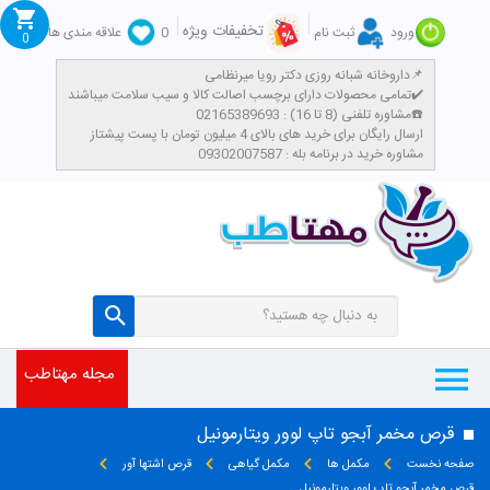
تخفیفات ویژه
ورود
ثبت نام
0
علاقه مندی ها
0
داروخانه شبانه روزی دکتر رویا میرنظامی📌
تمامی محصولات دارای برچسب اصالت کالا و سیب سلامت میباشند✔️
مشاوره تلفنی (8 تا 16) : 02165389693☎️
​ارسال رایگان برای خرید های بالای 4 میلیون تومان با پست پیشتاز
مشاوره خرید در برنامه بله : 09302007587
مجله مهتاطب
قرص مخمر آبجو تاپ لوور ویتارمونیل
صفحه نخست
مکمل ها
مکمل گیاهی
قرص اشتها آور
قرص مخمر آبجو تاپ لوور ویتارمونیل