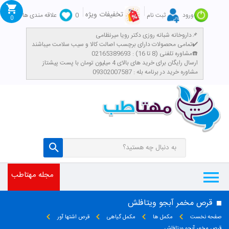
تخفیفات ویژه
ورود
ثبت نام
0
علاقه مندی ها
0
داروخانه شبانه روزی دکتر رویا میرنظامی📌
تمامی محصولات دارای برچسب اصالت کالا و سیب سلامت میباشند✔️
مشاوره تلفنی (8 تا 16) : 02165389693☎️
​ارسال رایگان برای خرید های بالای 4 میلیون تومان با پست پیشتاز
مشاوره خرید در برنامه بله : 09302007587
مجله مهتاطب
قرص مخمر آبجو ویتافلش
صفحه نخست
مکمل ها
مکمل گیاهی
قرص اشتها آور
قرص مخمر آبجو ویتافلش