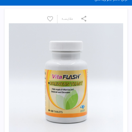
مقایسـه