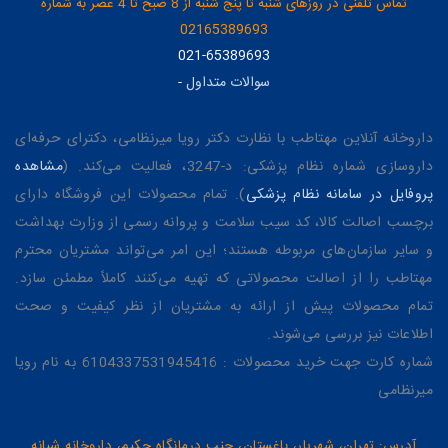
تماس تلفنی در روزهای شنبه تا پنج شنبه از 8 صبح تا 4 عصر به شماره
02165389693
021-65389693
سوالات متداول
-
داروخانه آنلاین مهتاطب با نظارت دکتر رویا میرنظامی، دکترای حرفه‌ای
داروسازی شماره نظام پزشکی: د-3247، فعالیت می‌کند. (
مشاهده
پروفایل در سامانه نظام پزشکی
). تمام محصولات این فروشگاه دارای
برچسب اصالت کالا، کد سیب سلامت و پروانه رسمی از وزارت بهداشت
و سایر سازمان‌های مربوطه هستند؛ این امر می‌تواند مشتریان محترم
مهتاطب را از اصالت محصولاتی که تهیه می‌کنند کاملاً مطمئن سازد.
تمام محصولات پیش از ارائه به مشتریان از نظر کیفیت و صحت
اطلاعات نیز بررسی می‌شوند.
شماره کارت جهت خرید محصولات : 6104337531945416 به نام رویا
میرنظامی
آدرس: تهران، شهریار، باغستان، جنب درمانگاه حکیم، داروخانه شبانه