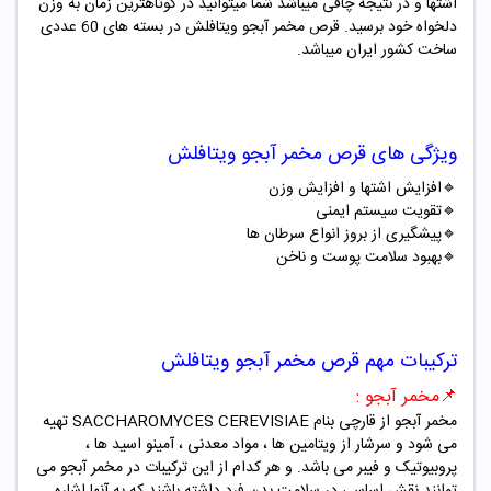
اشتها و در نتیجه چاقی میباشد شما میتوانید در کوتاهترین زمان به وزن
دلخواه خود برسید. قرص مخمر آبجو ویتافلش در بسته های 60 عددی
ساخت کشور ایران میباشد.
ویژگی های قرص مخمر آبجو ویتافلش
🔹
افزایش اشتها و افزایش وزن
🔹
تقویت سیستم ایمنی
🔹
پیشگیری از بروز انواع سرطان ها
🔹
بهبود سلامت پوست و ناخن
ترکیبات مهم قرص مخمر آبجو ویتافلش
📌مخمر آبجو :
مخمر آبجو از قارچی بنام
SACCHAROMYCES CEREVISIAE
تهیه
می شود و سرشار از ویتامین ها ، مواد معدنی ، آمینو اسید ها ،
پروبیوتیک و فیبر می باشد. و هر کدام از این ترکیبات در مخمر آبجو می
توانند نقش اساسی در سلامت بدن فرد داشته باشند که به آنها اشاره