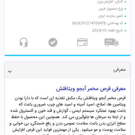
کارائی: افزایش وزن
نوع محصول: قرص
کشور سازنده: ایران
کد بهداشتی: 0626297274700478
تاریخ انقضا: 2024/10
معرفی
معرفی قرص مخمر آبجو ویتافلش
قرص مخمر آبجو ویتافلش یک مکمل تغذیه ای است که با دارا بودن
ویتامین ها، املاح، اسید آمینه و اسید های چرب ضروری باعث که
باعث بهبود عملکرد سیستم ایمنی ، گوارش و قند خون و کلسترول شده
و از ابتلا به سرطان ها جلوگیری می کند. همچنین این محصول با حفظ
سطح انرژی بدن باعث سلامت عمومی بدن و رفع خستگی، بی خوابی و
سلامت پوست و مو میشود. یکی از مهمترین فواید این قرص افزایش