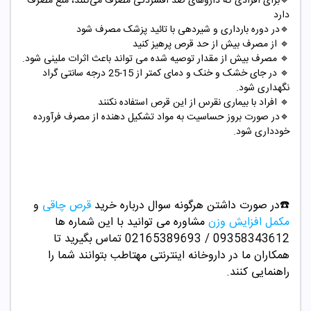
🔹برای افرادی که داروهای ضد افسردگی مصرف می‌کنند، منع مصرف
دارد
🔹در دوره بارداری و شیردهی با تائید پزشک مصرف شود
🔹 از مصرف بیش از حد قرص پرهیز کنید
🔹 مصرف بیش از مقدار توصیه شده می تواند باعث اثرات ملینی شود.
🔹 در جای خشک و خنک و دمای کمتر از 15-25 درجه سانتی گراد
نگهداری شود.
🔹 افراد با بیماری نقرس از این قرص استفاده نکنند
🔹در صورت بروز حساسیت به مواد تشکیل دهنده از مصرف فرآورده
خودداری شود.
☎️در صورت داشتن هرگونه سوال درباره خرید
قرص چاقی
و
مکمل افزایش وزن
مشاوره می توانید با این شماره ها
09358343612 / 02165389693
تماس بگیرید تا
همکاران ما در داروخانه اینترنتی مهتاطب بتوانند شما را
راهنمایی کنند.