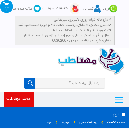
تخفیفات ویژه
ورود
ثبت نام
0
علاقه مندی ها
0
داروخانه شبانه روزی دکتر رویا میرنظامی📌
تمامی محصولات دارای برچسب اصالت کالا و سیب سلامت میباشند✔️
تومان
مشاوره تلفنی (8 تا 16) : 02165389693☎️
​ارسال رایگان برای خرید های بالای 4 میلیون تومان با پست پیشتاز
مشاوره خرید در برنامه بله : 09302007587
مجله مهتاطب
موم
صفحه نخست
بهداشت فردی
موبرها
موم