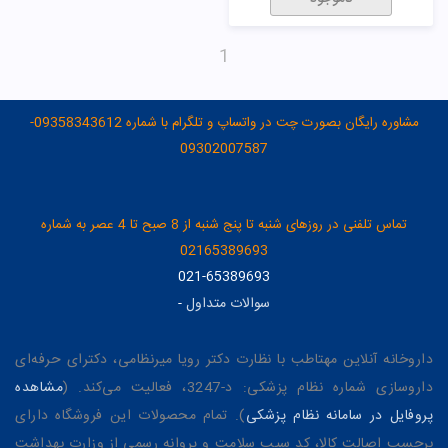
1
مشاوره رایگان بصورت چت در واتساپ و تلگرام با شماره 09358343612-
09302007587
تماس تلفنی در روزهای شنبه تا پنج شنبه از 8 صبح تا 4 عصر به شماره
02165389693
021-65389693
سوالات متداول
-
داروخانه آنلاین مهتاطب با نظارت دکتر رویا میرنظامی، دکترای حرفه‌ای
داروسازی شماره نظام پزشکی: د-3247، فعالیت می‌کند. (
مشاهده
پروفایل در سامانه نظام پزشکی
). تمام محصولات این فروشگاه دارای
برچسب اصالت کالا، کد سیب سلامت و پروانه رسمی از وزارت بهداشت