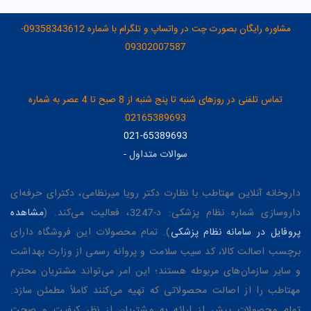
مشاوره رایگان بصورت چت در واتساپ و تلگرام با شماره 09358343612-
09302007587
تماس تلفنی در روزهای شنبه تا پنج شنبه از 8 صبح تا 4 عصر به شماره
02165389693
021-65389693
سوالات متداول
-
داروخانه آنلاین مهتاطب با نظارت دکتر رویا میرنظامی، دکترای حرفه‌ای
داروسازی شماره نظام پزشکی: د-3247، فعالیت می‌کند. (
مشاهده
پروفایل در سامانه نظام پزشکی
). تمام محصولات این فروشگاه دارای
برچسب اصالت کالا، کد سیب سلامت و پروانه رسمی از وزارت بهداشت
و سایر سازمان‌های مربوطه هستند؛ این امر می‌تواند مشتریان محترم
مهتاطب را از اصالت محصولاتی که تهیه می‌کنند کاملاً مطمئن سازد.
تمام محصولات پیش از ارائه به مشتریان از نظر کیفیت و صحت