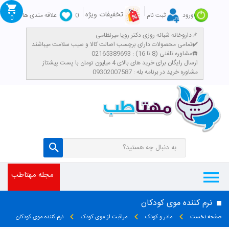
تخفیفات ویژه
ورود
ثبت نام
0
علاقه مندی ها
0
داروخانه شبانه روزی دکتر رویا میرنظامی📌
تمامی محصولات دارای برچسب اصالت کالا و سیب سلامت میباشند✔️
مشاوره تلفنی (8 تا 16) : 02165389693☎️
​ارسال رایگان برای خرید های بالای 4 میلیون تومان با پست پیشتاز
مشاوره خرید در برنامه بله : 09302007587
تومان
مجله مهتاطب
نرم کننده موی کودکان
صفحه نخست
مادر و کودک
مراقبت از موی کودک
نرم کننده موی کودکان