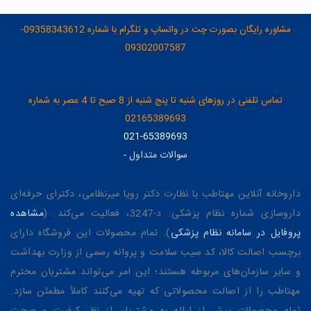
مشاوره رایگان بصورت چت در واتساپ و تلگرام با شماره 09358343612-
09302007587
تماس تلفنی در روزهای شنبه تا پنج شنبه از 8 صبح تا 4 عصر به شماره
02165389693
021-65389693
سوالات متداول
-
داروخانه آنلاین مهتاطب با نظارت دکتر رویا میرنظامی، دکترای حرفه‌ای
داروسازی شماره نظام پزشکی: د-3247، فعالیت می‌کند. (
مشاهده
پروفایل در سامانه نظام پزشکی
). تمام محصولات این فروشگاه دارای
برچسب اصالت کالا، کد سیب سلامت و پروانه رسمی از وزارت بهداشت
و سایر سازمان‌های مربوطه هستند؛ این امر می‌تواند مشتریان محترم
مهتاطب را از اصالت محصولاتی که تهیه می‌کنند کاملاً مطمئن سازد.
تمام محصولات پیش از ارائه به مشتریان از نظر کیفیت و صحت