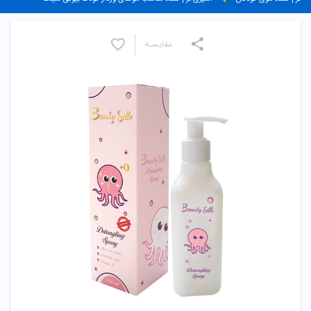
مقایسـه