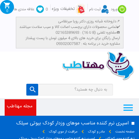
تخفیفات ویژه
ورود
ثبت نام
0
علاقه مندی ها
0
داروخانه شبانه روزی دکتر رویا میرنظامی📌
تمامی محصولات دارای برچسب اصالت کالا و سیب سلامت میباشند✔️
مشاوره تلفنی (8 تا 16) : 02165389693☎️
​ارسال رایگان برای خرید های بالای 4 میلیون تومان با پست پیشتاز
مشاوره خرید در برنامه بله : 09302007587
مجله مهتاطب
اسپری نرم کننده مناسب موهای وزدار کودک بیوتی سیلک
صفحه نخست
مادر و کودک
مراقبت از موی کودک
نرم کننده موی کودکان
اسپری نرم کننده مناسب موهای وزدار کودک بیوتی سیلک