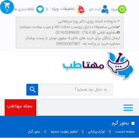
تخفیفات ویژه
ورود
ثبت نام
0
علاقه مندی ها
0
داروخانه شبانه روزی دکتر رویا میرنظامی📌
تمامی محصولات دارای برچسب اصالت کالا و سیب سلامت میباشند✔️
تومان
مشاوره تلفنی (8 تا 16) : 02165389693☎️
​ارسال رایگان برای خرید های بالای 4 میلیون تومان با پست پیشتاز
مشاوره خرید در برنامه بله : 09302007587
مجله مهتاطب
بخور گرم
صفحه نخست
لوازم پزشکی
تنظیم رطوبت محیط
بخور گرم