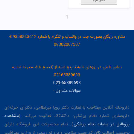
1
مشاوره رایگان بصورت چت در واتساپ و تلگرام با شماره 09358343612-
09302007587
تماس تلفنی در روزهای شنبه تا پنج شنبه از 8 صبح تا 4 عصر به شماره
02165389693
021-65389693
سوالات متداول
-
داروخانه آنلاین مهتاطب با نظارت دکتر رویا میرنظامی، دکترای حرفه‌ای
داروسازی شماره نظام پزشکی: د-3247، فعالیت می‌کند. (
مشاهده
پروفایل در سامانه نظام پزشکی
). تمام محصولات این فروشگاه دارای
برچسب اصالت کالا، کد سیب سلامت و پروانه رسمی از وزارت بهداشت