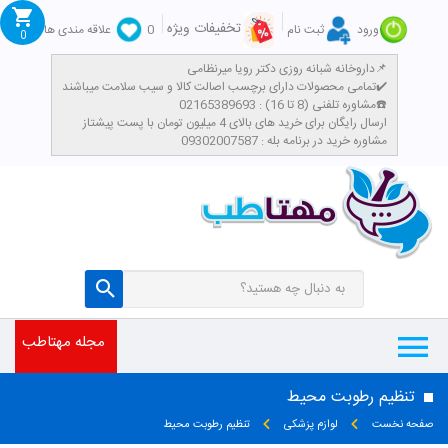
تخفیفات ویژه
ورود
ثبت نام
0
علاقه مندی ها
0
داروخانه شبانه روزی دکتر رویا میرنظامی📌
تمامی محصولات دارای برچسب اصالت کالا و سیب سلامت میباشند✔️
مشاوره تلفنی (8 تا 16) : 02165389693☎️
​ارسال رایگان برای خرید های بالای 4 میلیون تومان با پست پیشتاز
مشاوره خرید در برنامه بله : 09302007587
مجله مهتاطب
تنظیم رطوبت محیط
صفحه نخست
لوازم پزشکی
تنظیم رطوبت محیط