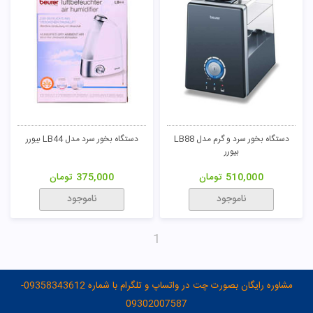
دستگاه بخور سرد و گرم مدل LB88
دستگاه بخور سرد مدل LB44 بیورر
بیورر
510,000
تومان
375,000
تومان
ناموجود
ناموجود
1
مشاوره رایگان بصورت چت در واتساپ و تلگرام با شماره 09358343612-
09302007587