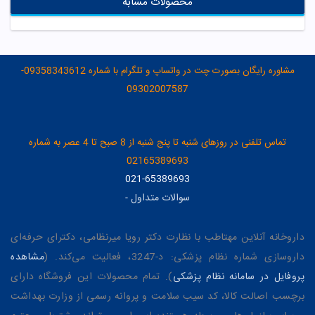
محصولات مشابه
مشاوره رایگان بصورت چت در واتساپ و تلگرام با شماره 09358343612-
09302007587
تماس تلفنی در روزهای شنبه تا پنج شنبه از 8 صبح تا 4 عصر به شماره
02165389693
021-65389693
سوالات متداول
-
داروخانه آنلاین مهتاطب با نظارت دکتر رویا میرنظامی، دکترای حرفه‌ای
داروسازی شماره نظام پزشکی: د-3247، فعالیت می‌کند. (
مشاهده
پروفایل در سامانه نظام پزشکی
). تمام محصولات این فروشگاه دارای
برچسب اصالت کالا، کد سیب سلامت و پروانه رسمی از وزارت بهداشت