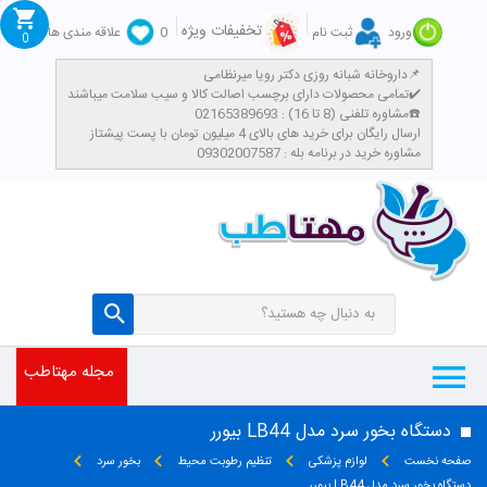
تخفیفات ویژه
ورود
ثبت نام
0
علاقه مندی ها
0
داروخانه شبانه روزی دکتر رویا میرنظامی📌
تمامی محصولات دارای برچسب اصالت کالا و سیب سلامت میباشند✔️
مشاوره تلفنی (8 تا 16) : 02165389693☎️
​ارسال رایگان برای خرید های بالای 4 میلیون تومان با پست پیشتاز
مشاوره خرید در برنامه بله : 09302007587
مجله مهتاطب
دستگاه بخور سرد مدل LB44 بیورر
صفحه نخست
لوازم پزشکی
تنظیم رطوبت محیط
بخور سرد
دستگاه بخور سرد مدل LB44 بیورر