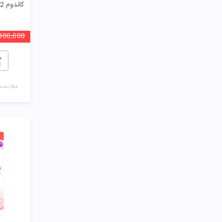
380,000
مقایسـه