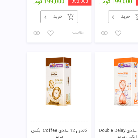
199,000
تومان
380,000
199,000
تومان
خرید
خرید
مقایسـه
کاندوم 12 عددی Double Delay
کاندوم 12 عددی Coffee ایکس
ایکس دریم
دریم