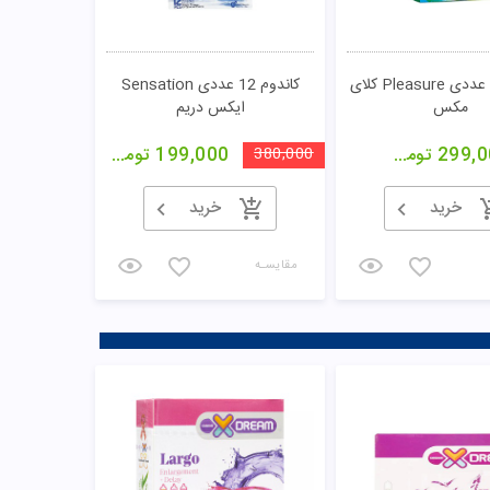
کاندوم 12 عددی Pleasure کلای
کاندوم 12 عددی Sensation
مکس
ایکس دریم
299,0
تومان
380,000
199,000
تومان
خرید
خرید
مقایسـه