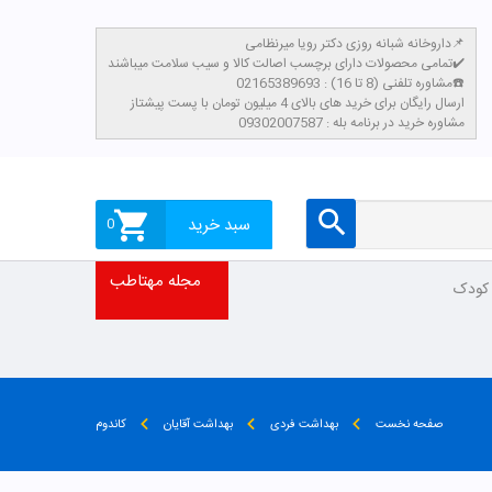
داروخانه شبانه روزی دکتر رویا میرنظامی📌
تمامی محصولات دارای برچسب اصالت کالا و سیب سلامت میباشند✔️
مشاوره تلفنی (8 تا 16) : 02165389693☎️
​ارسال رایگان برای خرید های بالای 4 میلیون تومان با پست پیشتاز
مشاوره خرید در برنامه بله : 09302007587
سبد خرید
0
مجله مهتاطب
 کودک
صفحه نخست
بهداشت فردی
بهداشت آقایان
کاندوم