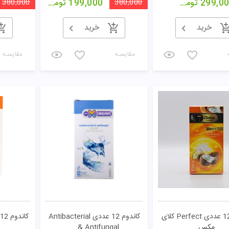
299,0
تومان
380,000
199,000
تومان
380,000
خرید
خرید
مقایسـه
مقایسـه
کاندوم 12 عددی Perfect کلای
کاندوم 12 عددی Antibacterial
مکس
& Antifungal ...