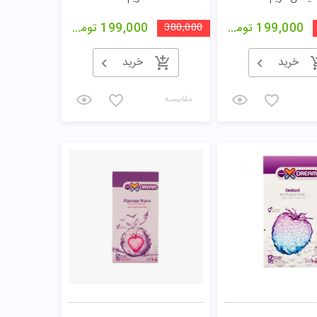
199,000
تومان
380,000
199,000
تومان
خرید
خرید
مقایسـه