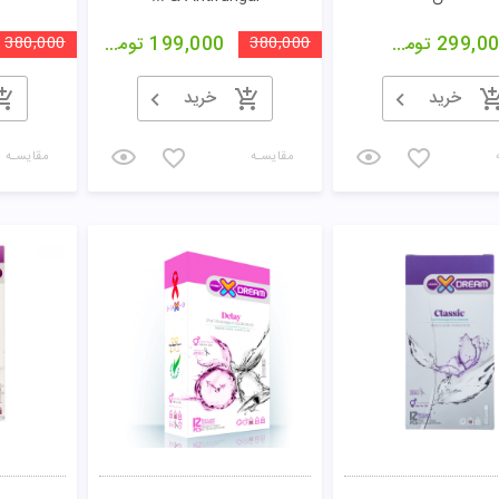
299,0
تومان
380,000
199,000
تومان
380,000
خرید
خرید
مقایسـه
مقایسـه