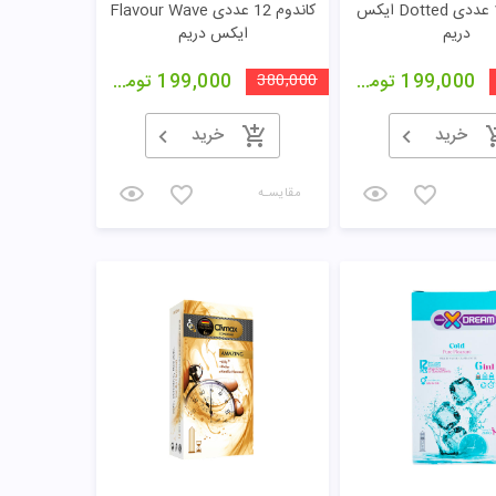
کاندوم 12 عددی Dotted ایکس
کاندوم 12 عددی Flavour Wave
دریم
ایکس دریم
199,000
تومان
380,000
199,000
تومان
خرید
خرید
مقایسـه