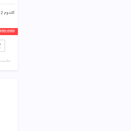
380,000
مقایسـه