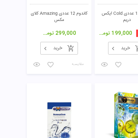
کاندوم 12 عددی Cold ایکس
کاندوم 12 عددی Amazing کلای
دریم
مکس
199,000
تومان
299,000
تومان
خرید
خرید
مقایسـه