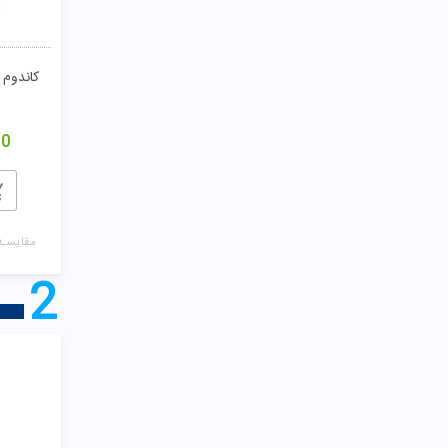
00
مقایسـه
2