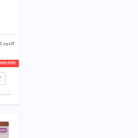
380,000
مقایسـه