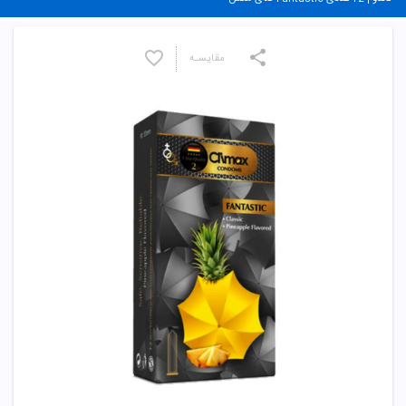
مقایسـه