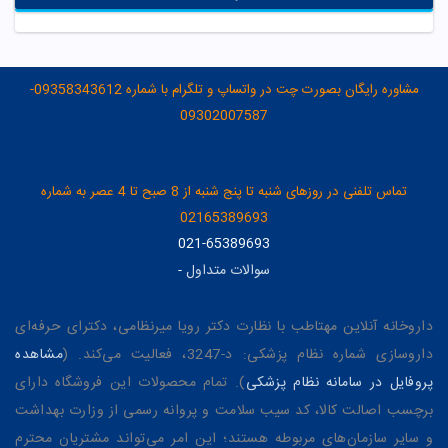
مشاوره رایگان بصورت چت در واتساپ و تلگرام با شماره 09358343612-
09302007587
تماس تلفنی در روزهای شنبه تا پنج شنبه از 8 صبح تا 4 عصر به شماره
02165389693
021-65389693
سوالات متداول
-
داروخانه آنلاین مهتاطب با نظارت دکتر رویا میرنظامی، دکترای حرفه‌ای
داروسازی شماره نظام پزشکی: د-3247، فعالیت می‌کند. (
مشاهده
پروفایل در سامانه نظام پزشکی
). تمام محصولات این فروشگاه دارای
برچسب اصالت کالا، کد سیب سلامت و پروانه رسمی از وزارت بهداشت
و سایر سازمان‌های مربوطه هستند؛ این امر می‌تواند مشتریان محترم