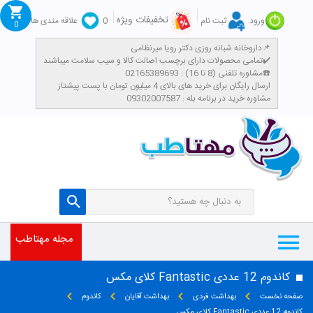
تخفیفات ویژه
ورود
ثبت نام
0
علاقه مندی ها
0
داروخانه شبانه روزی دکتر رویا میرنظامی📌
تمامی محصولات دارای برچسب اصالت کالا و سیب سلامت میباشند✔️
مشاوره تلفنی (8 تا 16) : 02165389693☎️
​ارسال رایگان برای خرید های بالای 4 میلیون تومان با پست پیشتاز
مشاوره خرید در برنامه بله : 09302007587
مجله مهتاطب
کاندوم 12 عددی Fantastic کلای مکس
صفحه نخست
بهداشت فردی
بهداشت آقایان
کاندوم
کاندوم 12 عددی Fantastic کلای مکس