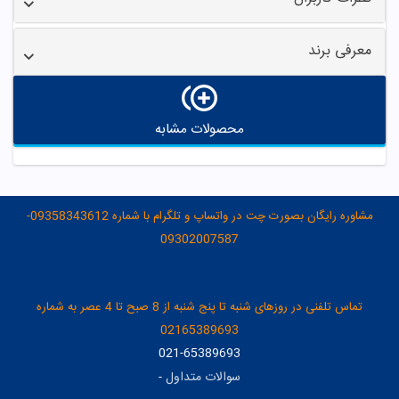
معرفی برند
محصولات مشابه
مشاوره رایگان بصورت چت در واتساپ و تلگرام با شماره 09358343612-
09302007587
تماس تلفنی در روزهای شنبه تا پنج شنبه از 8 صبح تا 4 عصر به شماره
02165389693
021-65389693
سوالات متداول
-