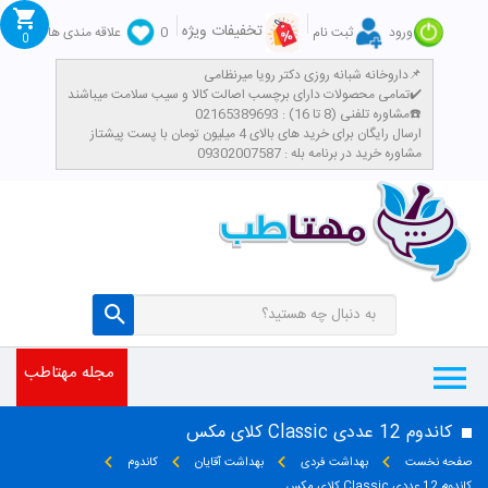
تخفیفات ویژه
ورود
ثبت نام
0
علاقه مندی ها
0
داروخانه شبانه روزی دکتر رویا میرنظامی📌
تمامی محصولات دارای برچسب اصالت کالا و سیب سلامت میباشند✔️
مشاوره تلفنی (8 تا 16) : 02165389693☎️
​ارسال رایگان برای خرید های بالای 4 میلیون تومان با پست پیشتاز
مشاوره خرید در برنامه بله : 09302007587
مجله مهتاطب
کاندوم 12 عددی Classic کلای مکس
صفحه نخست
بهداشت فردی
بهداشت آقایان
کاندوم
کاندوم 12 عددی Classic کلای مکس