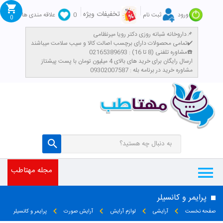
تخفیفات ویژه
ورود
ثبت نام
0
علاقه مندی ها
0
داروخانه شبانه روزی دکتر رویا میرنظامی📌
تمامی محصولات دارای برچسب اصالت کالا و سیب سلامت میباشند✔️
مشاوره تلفنی (8 تا 16) : 02165389693☎️
​ارسال رایگان برای خرید های بالای 4 میلیون تومان با پست پیشتاز
مشاوره خرید در برنامه بله : 09302007587
مجله مهتاطب
پرایمر و کانسیلر
صفحه نخست
آرایشی
لوازم آرایش
آرایش صورت
پرایمر و کانسیلر