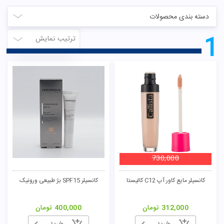
دسته بندی محصولات
1
ترتیب نمایش
730,000
کانسیلر مایع کاور آپ C12 کالیستا
کانسیلر SPF15 بژ طبیعی ورونیک
312,000
تومان
400,000
تومان