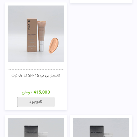
کانسیلر بی بی SPF15 کد 03 نوت
415,000
تومان
ناموجود