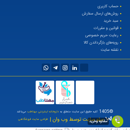
حساب کاربری
روش‌های ارسال سفارش
سبد خرید
قوانین و مقررات
رعایت حریم خصوصی
رویه‌های بازگرداندن کالا
نقشه سایت
©1405
کلیه حقوق این سایت متعلق به
داروخانه اینترنتی مهتاطب
می‌باشد
سئو سایت توسط وب وان |
طراحی سایت فروشگاهی
مشاوه وخرید