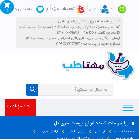
تخفیفات ویژه
ورود
ثبت نام
0
علاقه مندی ها
0
داروخانه شبانه روزی دکتر رویا میرنظامی📌
تمامی محصولات دارای برچسب اصالت کالا و سیب سلامت میباشند✔️
مشاوره تلفنی (8 تا 16) : 02165389693☎️
​ارسال رایگان برای خرید های بالای 4 میلیون تومان با پست پیشتاز
مشاوره خرید در برنامه بله : 09302007587
مجله مهتاطب
پرایمر مات کننده انواع پوست مری بل
صفحه نخست
آرایشی
لوازم آرایش
آرایش صورت
پرایمر و کانسیلر
پرایمر مات کننده انواع پوست مری بل