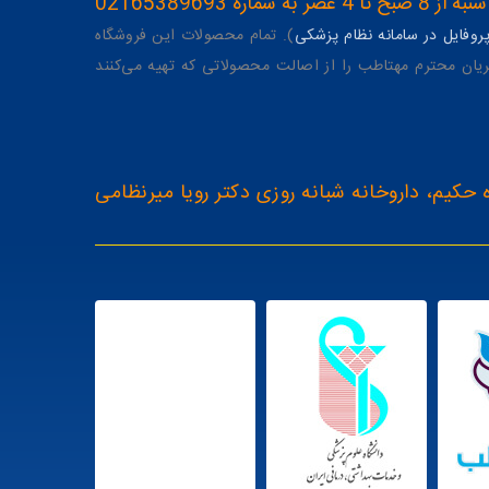
ه 02165389693
وفایل در سامانه نظام پزشکی
). تمام محصولات این فروشگاه
یان محترم مهتاطب را از اصالت محصولاتی که تهیه می‌کنند
 حکیم، داروخانه شبانه روزی دکتر رویا میرنظامی