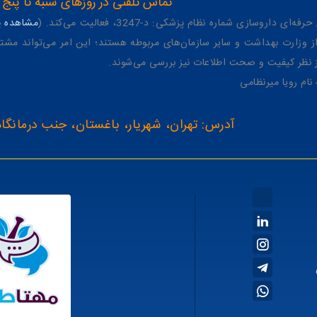
تماس تلفنی در روزهای شنبه تا پنج شنبه از 8 صبح تا 4 عصر به شمار
وسازی شماره نظام پزشکی: د-3247، فعالیت می‌کند. (
مشاهده پر
وزارت بهداشت و سایر سازمان‌های مربوطه هستند؛ این امر می‌تواند مشتر
از نظر کیفیت و صحت اطلاعات نیز بررسی می‌شوند.
آدرس: تهران، شهریار، باغستان، جنب درمانگاه