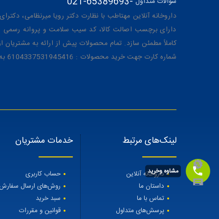
021-65389693
-
سوالات متداول
داروخانه آنلاین مهتاطب با نظارت دکتر رویا میرنظامی، دکترای حرفه‌ای دار
دارای برچسب اصالت کالا، کد سیب سلامت و پروانه رسمی از 
کاملاً مطمئن سازد. تمام محصولات پیش از ارائه به مشتریان 
شماره کارت جهت خرید محصولات : 6104337531945416 به نام رویا میرنظامی
لینک‌های مرتبط
خدمات مشتریان
مشاوه وخرید
داروخانه آنلاین
حساب کاربری
داستان ما
روش‌های ارسال سفارش
تماس با ما
سبد خرید
پرسش‌های متداول
قوانین و مقررات