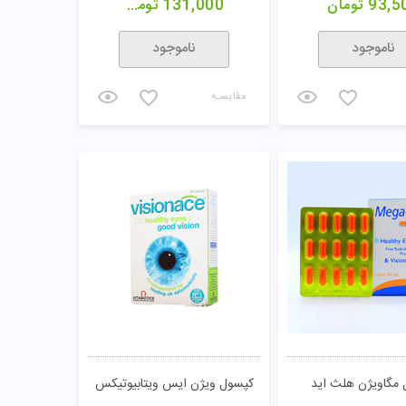
93,5
تومان
131,000
تومان
ناموجود
ناموجود
مقایسـه
مگاویژن هلث اید
کپسول ویژن ایس ویتابیوتیکس