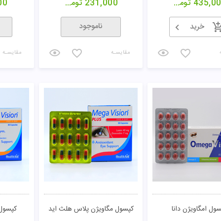
435,0
تومان
231,000
تومان
00
ناموجود
خرید
مقایسـه
مقایسـه
ول امگاویژن دانا
کپسول مگاویژن پلاس هلث اید
کپسول 