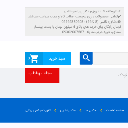
داروخانه شبانه روزی دکتر رویا میرنظامی📌
تمامی محصولات دارای برچسب اصالت کالا و سیب سلامت میباشند✔️
مشاوره تلفنی (8 تا 16) : 02165389693☎️
​ارسال رایگان برای خرید های بالای 4 میلیون تومان با پست پیشتاز
مشاوره خرید در برنامه بله : 09302007587
سبد خرید
0
مجله مهتاطب
 کودک
صفحه نخست
مکمل ها
مکمل غذایی
تقویت چشم و بینایی