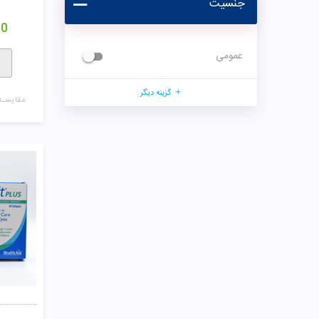
جنسیت
00
عمومی
گزینه دیگر
مقایسـه