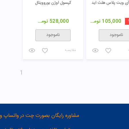
ی ویت پلاس هلث اید
کپسول اوژن یوروویتال
105,000
تومان
528,000
تومان
ناموجود
ناموجود
مقایسـه
1
مشاوره رایگان بصورت چت در واتساپ و تلگرام با شماره 12