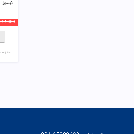
کپسول آ
114,000
مقایسـه