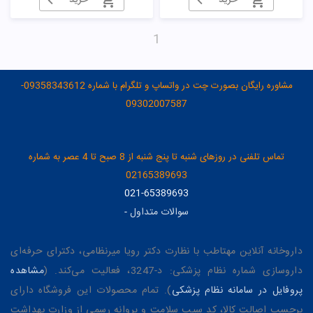
خرید
خرید
1
مشاوره رایگان بصورت چت در واتساپ و تلگرام با شماره 09358343612-
09302007587
تماس تلفنی در روزهای شنبه تا پنج شنبه از 8 صبح تا 4 عصر به شماره
02165389693
021-65389693
سوالات متداول
-
داروخانه آنلاین مهتاطب با نظارت دکتر رویا میرنظامی، دکترای حرفه‌ای
داروسازی شماره نظام پزشکی: د-3247، فعالیت می‌کند. (
مشاهده
پروفایل در سامانه نظام پزشکی
). تمام محصولات این فروشگاه دارای
برچسب اصالت کالا، کد سیب سلامت و پروانه رسمی از وزارت بهداشت