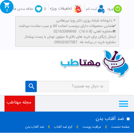
تخفیفات ویژه
ورود
ثبت نام
0
علاقه مندی ها
0
داروخانه شبانه روزی دکتر رویا میرنظامی📌
تمامی محصولات دارای برچسب اصالت کالا و سیب سلامت میباشند✔️
تومان
مشاوره تلفنی (8 تا 16) : 02165389693☎️
​ارسال رایگان برای خرید های بالای 4 میلیون تومان با پست پیشتاز
مشاوره خرید در برنامه بله : 09302007587
مجله مهتاطب
ضد آفتاب بدن
صفحه نخست
مراقبت پوست
کرم ضد آفتاب
ضد آفتاب بدن