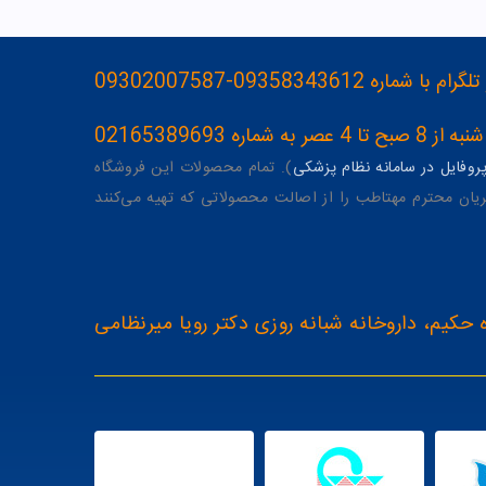
093583436-09302007587
ه 02165389693
وفایل در سامانه نظام پزشکی
). تمام محصولات این فروشگاه
یان محترم مهتاطب را از اصالت محصولاتی که تهیه می‌کنند
 حکیم، داروخانه شبانه روزی دکتر رویا میرنظامی