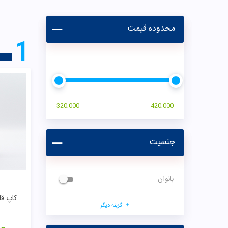
محدوده قیمت
1
320,000
420,000
جنسیت
بانوان
کاپ قا
گزینه دیگر