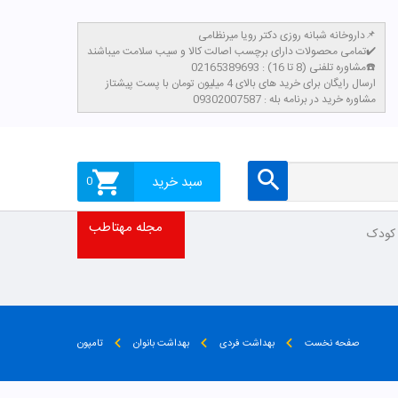
داروخانه شبانه روزی دکتر رویا میرنظامی📌
تمامی محصولات دارای برچسب اصالت کالا و سیب سلامت میباشند✔️
مشاوره تلفنی (8 تا 16) : 02165389693☎️
​ارسال رایگان برای خرید های بالای 4 میلیون تومان با پست پیشتاز
مشاوره خرید در برنامه بله : 09302007587
سبد خرید
0
مجله مهتاطب
 کودک
صفحه نخست
بهداشت فردی
بهداشت بانوان
تامپون