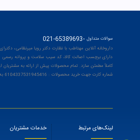
021-65389693
-
سوالات متداول
داروخانه آنلاین مهتاطب با نظارت دکتر رویا میرنظامی، دکترای حرفه‌ای دار
دارای برچسب اصالت کالا، کد سیب سلامت و پروانه رسمی از 
کاملاً مطمئن سازد. تمام محصولات پیش از ارائه به مشتریان 
شماره کارت جهت خرید محصولات : 6104337531945416 به نام رویا میرنظامی
لینک‌های مرتبط
خدمات مشتریان