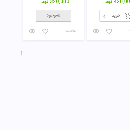
420,0
تومان
320,000
تومان
ناموجود
خرید
مقایسـه
1