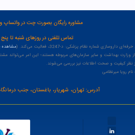
مشاوره رایگان بصورت چت در واتساپ و تلگرام با شماره 12
تماس تلفنی در روزهای شنبه تا پنج شنبه از 8 صبح تا 4 عصر به شمار
وسازی شماره نظام پزشکی: د-3247، فعالیت می‌کند. (
مشاهده پر
وزارت بهداشت و سایر سازمان‌های مربوطه هستند؛ این امر می‌تواند مشتر
از نظر کیفیت و صحت اطلاعات نیز بررسی می‌شوند.
آدرس: تهران، شهریار، باغستان، جنب درمانگاه