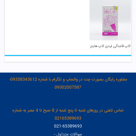
کاپ قاعدگی لیدی کاپ هاینز
مشاوره رایگان بصورت چت در واتساپ و تلگرام با شماره 09358343612-
09302007587
تماس تلفنی در روزهای شنبه تا پنج شنبه از 8 صبح تا 4 عصر به شماره
02165389693
021-65389693
سوالات متداول
-