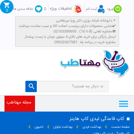
تخفیفات ویژه
ورود
ثبت نام
0
علاقه مندی ها
0
داروخانه شبانه روزی دکتر رویا میرنظامی📌
تمامی محصولات دارای برچسب اصالت کالا و سیب سلامت میباشند✔️
مشاوره تلفنی (8 تا 16) : 02165389693☎️
​ارسال رایگان برای خرید های بالای 4 میلیون تومان با پست پیشتاز
مشاوره خرید در برنامه بله : 09302007587
مجله مهتاطب
کاپ قاعدگی لیدی کاپ هاینز
صفحه نخست
بهداشت فردی
بهداشت بانوان
تامپون
کاپ قاعدگی لیدی کاپ هاینز