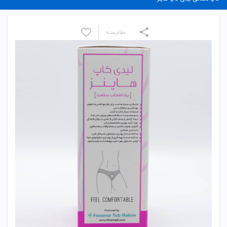
مقایسـه