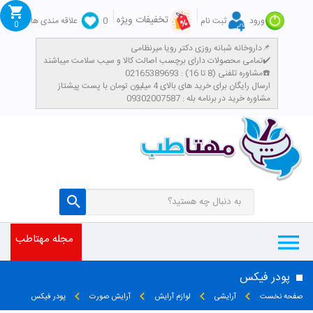
تخفیفات ویژه
ورود
ثبت نام
0
علاقه مندی ها
0
داروخانه شبانه روزی دکتر رویا میرنظامی📌
تمامی محصولات دارای برچسب اصالت کالا و سیب سلامت میباشند✔️
مشاوره تلفنی (8 تا 16) : 02165389693☎️
​ارسال رایگان برای خرید های بالای 4 میلیون تومان با پست پیشتاز
مشاوره خرید در برنامه بله : 09302007587
مجله مهتاطب
پودر فیکس
صفحه نخست
آرایشی
لوازم آرایش
آرایش صورت
پودر فیکس