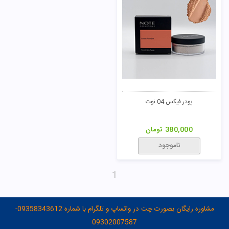
پودر فیکس 04 نوت
380,000
تومان
ناموجود
1
مشاوره رایگان بصورت چت در واتساپ و تلگرام با شماره 09358343612-
09302007587