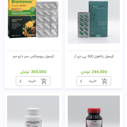
تومان
کپسول راتاهیل 500 پی دی آر
کپسول برومونکس سبز دارو جم
246,000
تومان
300,000
تومان
خرید
خرید