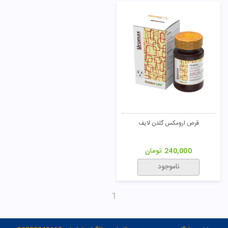
قرص ارومکس گلدن لایف
240,000
تومان
ناموجود
1