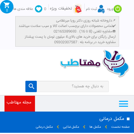
تخفیفات ویژه
ورود
ثبت نام
0
علاقه مندی ها
0
داروخانه شبانه روزی دکتر رویا میرنظامی📌
تمامی محصولات دارای برچسب اصالت کالا و سیب سلامت میباشند✔️
مشاوره تلفنی (8 تا 16) : 02165389693☎️
​ارسال رایگان برای خرید های بالای 4 میلیون تومان با پست پیشتاز
مشاوره خرید در برنامه بله : 09302007587
مجله مهتاطب
مکمل درمانی
صفحه نخست
مکمل ها
مکمل غذایی
مکمل درمانی