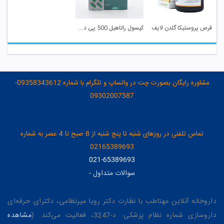
قرص پروستیکا گلدن لایف
کپسول راتاهیل 500 پی دی آر
مشاوره رایگان بصورت چت در واتساپ و تلگرام با شماره 09358343612-
09302007587
تماس تلفنی در روزهای شنبه تا پنج شنبه از 8 صبح تا 4 عصر به شماره
02165389693
021-65389693
سوالات متداول
-
داروخانه آنلاین مهتاطب با نظارت دکتر رویا میرنظامی، دکترای حرفه‌ای
داروسازی شماره نظام پزشکی: د-3247، فعالیت می‌کند. (
مشاهده