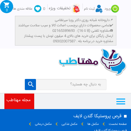
تخفیفات ویژه
ورود
ثبت نام
0
علاقه مندی ها
0
داروخانه شبانه روزی دکتر رویا میرنظامی📌
تمامی محصولات دارای برچسب اصالت کالا و سیب سلامت میباشند✔️
مشاوره تلفنی (8 تا 16) : 02165389693☎️
​ارسال رایگان برای خرید های بالای 4 میلیون تومان با پست پیشتاز
مشاوره خرید در برنامه بله : 09302007587
مجله مهتاطب
قرص پروستیکا گلدن لایف
صفحه نخست
مکمل ها
مکمل غذایی
مکمل درمانی
قرص پروستیکا گلدن لایف