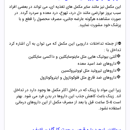
این مکمل نیز مانند سایر مکمل های تغذیه ای، می تواند در بعضی افراد
سبب بروز عوارضی مانند دل درد، تهوع، درد معده و سردرد گردد. در
صورت مشاهده هرگونه عارضه جانبی، مصرف محصول را قطع و با
پزشک خود مشورت نمایید.
⛔️از جمله تداخلات دارویی این مکمل که می توان به آن اشاره کرد
تداخل با :
🔷
آنتی بیوتیک هایی مثل ماینوسایکلین و داکسی سایکلین
🔷
داروهای ضد اسید معده
🔷
داروهای تیروئید مثل لووتیروکسین
🔷
داروهای ضد قارچ مثل فلوکونازول و ایتروکونازول
زیرا این مواد با زینک که در داخل اکثر مکمل ها وجود دارد در تداخل
اند. زینک باعث کاهش جذب این داروها در بدن فرد می شود. بهتر
است 4-5 ساعت قبل یا بعد از مصرف مکمل از این داروهای درمانی
استفاده نشود.
قرص
پروستیکا گلدن لایف