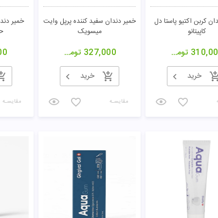
ان کربن اکتیو پاستا دل
خمیر دندان سفید کننده پرپل وایت
خمیر دند
کاپیتانو
میسویک
ح
310,0
تومان
327,000
تومان
00
خرید
خرید
مقایسـه
مقایسـه