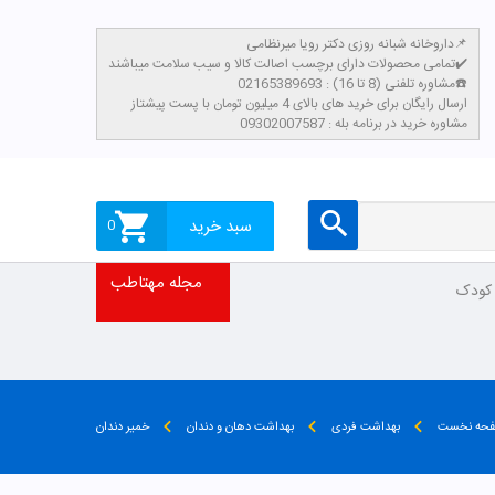
داروخانه شبانه روزی دکتر رویا میرنظامی📌
تمامی محصولات دارای برچسب اصالت کالا و سیب سلامت میباشند✔️
مشاوره تلفنی (8 تا 16) : 02165389693☎️
​ارسال رایگان برای خرید های بالای 4 میلیون تومان با پست پیشتاز
مشاوره خرید در برنامه بله : 09302007587
سبد خرید
0
مجله مهتاطب
 کودک
حه نخست
بهداشت فردی
بهداشت دهان و دندان
خمیر دندان