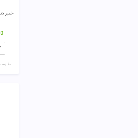
خمیر دند
00
مقایسـه