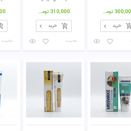
300,0
تومان
310,000
تومان
00
خرید
خرید
مقایسـه
مقایسـه