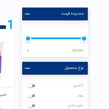
محدوده قیمت
1
0
430,000
نوع محصول
آدامس
خمیر 
پودر
خمیر دندان