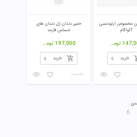
ان مخصوص ارتودنسی
خمیر دندان ژل دندان های
آکواگام
حساس فارمد
147,0
تومان
197,000
تومان
خرید
خرید
مقایسـه
6