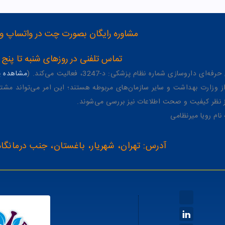
مشاوره رایگان بصورت چت در واتساپ و تلگرام با شماره 12
تماس تلفنی در روزهای شنبه تا پنج شنبه از 8 صبح تا 4 عصر به شمار
وسازی شماره نظام پزشکی: د-3247، فعالیت می‌کند. (
مشاهده پر
وزارت بهداشت و سایر سازمان‌های مربوطه هستند؛ این امر می‌تواند مشتر
از نظر کیفیت و صحت اطلاعات نیز بررسی می‌شوند.
آدرس: تهران، شهریار، باغستان، جنب درمانگاه