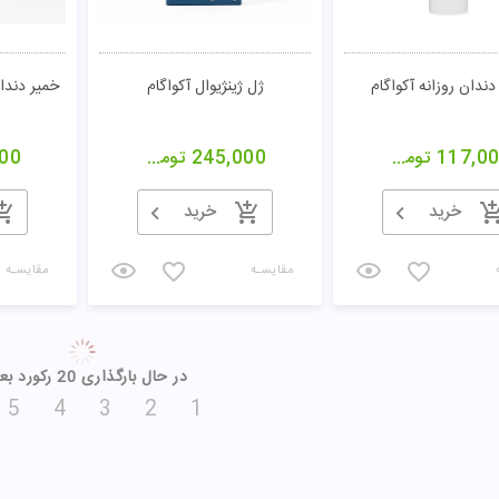
دندان روزانه آکواگام
ژل ژینژیوال آکواگام
خمیر دند
117,0
تومان
245,000
تومان
00
خرید
خرید
مقایسـه
مقایسـه
در حال بارگذاری 20 رکورد بعدی
5
4
3
2
1