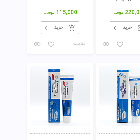
220,0
تومان
115,000
تومان
خرید
خرید
مقایسـه