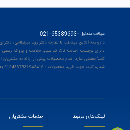
021-65389693
-
سوالات متداول
داروخانه آنلاین مهتاطب با نظارت دکتر رویا میرنظامی، دکترای حرفه‌ای دار
دارای برچسب اصالت کالا، کد سیب سلامت و پروانه رسمی از 
کاملاً مطمئن سازد. تمام محصولات پیش از ارائه به مشتریان 
شماره کارت جهت خرید محصولات : 6104337531945416 به نام رویا میرنظامی
لینک‌های مرتبط
خدمات مشتریان