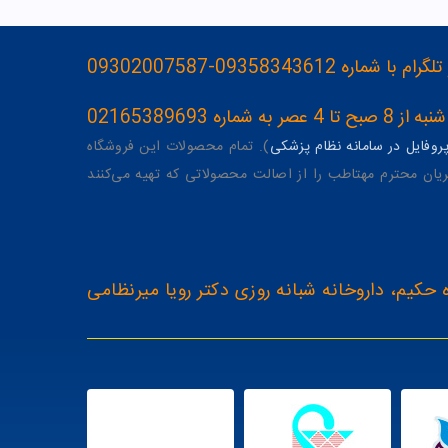
093583436-09302007587
ه 02165389693
وفایل در سامانه نظام پزشکی
). تمام محصولات این فروشگاه
یان محترم مهتاطب را از اصالت محصولاتی که تهیه می‌کنند
 حکیم، داروخانه شبانه روزی دکتر رویا میرنظامی