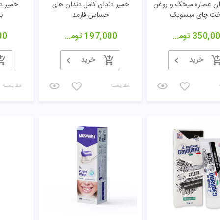
ان عصاره میخک و روغن
خمیر دندان کامل دندان های
خمیر د
خت چای میسویک
حساس فارمد
ب
350,0
تومان
197,000
تومان
00
خرید
خرید
مقایسـه
مقایسـه