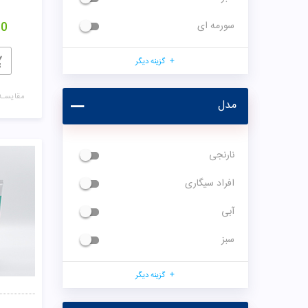
سورمه ای
00
گزینه دیگر
مقایسـه
مدل
نارنجی
افراد سیگاری
آبی
سبز
گزینه دیگر