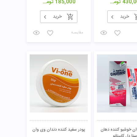
430,0
تومان
185,000
تومان
خرید
خرید
مقایسـه
ان خوشبو کننده دهان
پودر سفید کننده دندان وی وان
ستا دل کاپیتانو