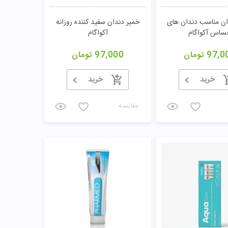
ان مناسب دندان های
خمیر دندان سفید کننده روزانه
ساس آکواگام
آکواگام
97,0
تومان
97,000
تومان
خرید
خرید
مقایسـه