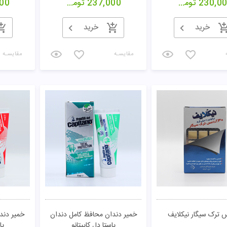
230,0
تومان
237,000
تومان
00
خرید
خرید
مقایسـه
مقایسـه
 ترک سیگار نیکلایف
خمیر دندان محافظ کامل دندان
خمیر دند
پاستا دل کاپیتانو
پا