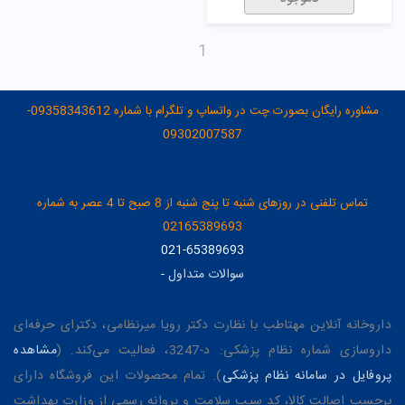
1
مشاوره رایگان بصورت چت در واتساپ و تلگرام با شماره 09358343612-
09302007587
تماس تلفنی در روزهای شنبه تا پنج شنبه از 8 صبح تا 4 عصر به شماره
02165389693
021-65389693
سوالات متداول
-
داروخانه آنلاین مهتاطب با نظارت دکتر رویا میرنظامی، دکترای حرفه‌ای
داروسازی شماره نظام پزشکی: د-3247، فعالیت می‌کند. (
مشاهده
پروفایل در سامانه نظام پزشکی
). تمام محصولات این فروشگاه دارای
برچسب اصالت کالا، کد سیب سلامت و پروانه رسمی از وزارت بهداشت