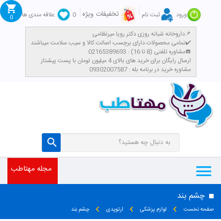
تخفیفات ویژه
ورود
ثبت نام
0
علاقه مندی ها
0
داروخانه شبانه روزی دکتر رویا میرنظامی📌
تمامی محصولات دارای برچسب اصالت کالا و سیب سلامت میباشند✔️
تومان
مشاوره تلفنی (8 تا 16) : 02165389693☎️
​ارسال رایگان برای خرید های بالای 4 میلیون تومان با پست پیشتاز
مشاوره خرید در برنامه بله : 09302007587
مجله مهتاطب
چشم بند
صفحه نخست
لوازم پزشکی
ارتوپدی
چشم بند