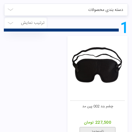
دسته بندی محصولات
1
ترتیب نمایش
چشم بند 002 پین مد
227,500
تومان
ناموجود