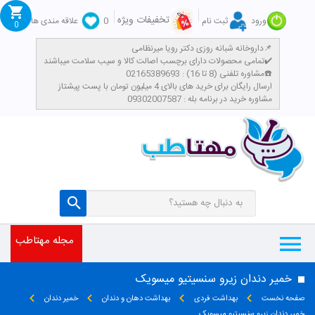
تخفیفات ویژه
ورود
ثبت نام
0
علاقه مندی ها
0
داروخانه شبانه روزی دکتر رویا میرنظامی📌
تمامی محصولات دارای برچسب اصالت کالا و سیب سلامت میباشند✔️
مشاوره تلفنی (8 تا 16) : 02165389693☎️
​ارسال رایگان برای خرید های بالای 4 میلیون تومان با پست پیشتاز
مشاوره خرید در برنامه بله : 09302007587
مجله مهتاطب
خمیر دندان زیرو سنسیتیو میسویک
صفحه نخست
بهداشت فردی
بهداشت دهان و دندان
خمیر دندان
خمیر دندان زیرو سنسیتیو میسویک