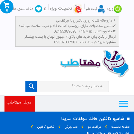
تخفیفات ویژه
ورود
ثبت نام
0
علاقه مندی ها
0
داروخانه شبانه روزی دکتر رویا میرنظامی📌
تمامی محصولات دارای برچسب اصالت کالا و سیب سلامت میباشند✔️
مشاوره تلفنی (8 تا 16) : 02165389693☎️
​ارسال رایگان برای خرید های بالای 4 میلیون تومان با پست پیشتاز
مشاوره خرید در برنامه بله : 09302007587
مجله مهتاطب
شامپو کافئین فاقد سولفات سریتا
صفحه نخست
مراقبت مو
ضد ریزش
شامپو کافئین
شامپو کافئین فاقد سولفات سریتا