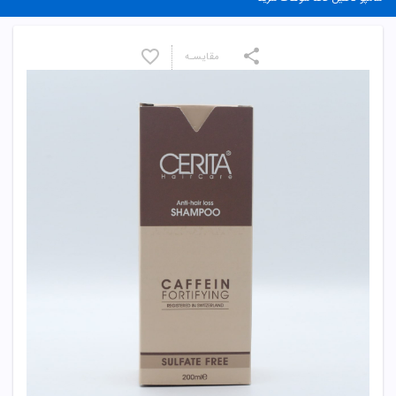
مقایسـه