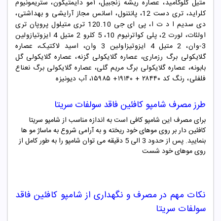
متیل گلوکامید، عصاره ریشه زنجبیل، آمو دایمتیکون، ستریمونیوم
کلراید، تری دست 12، پانتنول، اسانس مجاز آرایشی و بهداشتی،
دی سدیم ا د ت ا، پی ای جی 120.10 تری متیلول پروپان تری
اولئات، لورت 2، پلی کواترنیوم 10، 5 کلرو 2 متیل 4 ایزوتیازولین
3-وان، 2 متیل 4 ایزوتیزاولین 3 وان، اسید لاکتیک، عصاره
گلایکولی برگ رزماری، عصاره گلایکولی گزنه، عصاره گلایکولی گل
بابونه، عصاره گلایکولی برگ مریم گلی، عصاره گلایکولی برگ نعناع
فلفلی، رنگ کد ۲۸۴۴۰ + ۱۹۱۴۰+ ۱۵۹۸۵، آب دیونیزه
طرز مصرف
شامپو کافئین فاقد سولفات سریتا
برای مصرف این شامپو کافی است به اندازه مناسب از شامپو سریتا
کافئین دار بر روی موهای خود ریخته و به آرامی شروع به ماساژ مو ها
بنمایید. پس از حدود 3 الی 5 دقیقه می توان شامپو را به طور کامل از
روی موهای خود شست
نکات مهم در مصرف و نگهداری از
شامپو کافئین فاقد
سولفات سریتا