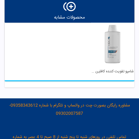
محصولات مشابه
شامپو تقویت کننده کافئین مکس فولیکا آر ایکس
مشاوره رایگان بصورت چت در واتساپ و تلگرام با شماره 09358343612-
09302007587
تماس تلفنی در روزهای شنبه تا پنج شنبه از 8 صبح تا 4 عصر به شماره