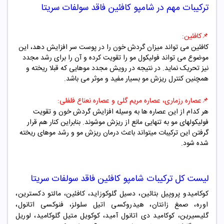
ترکیبات مهم در
شامپو کافئین فاقد سولفات سریتا
📌
کافئین:
کافئین می تواند میزان گردش خون را در پوست سر افزایش دهد، این
موضوع می تواند فولیکول مو را تقویت کرده و آن را برای رشد مجدد
نیز تحریک نماید. در نتیجه در رویش مجدد موهایی که قبلا ریخته و
همچنین کنترل ریزش مو بسیار مفید و موثر می باشد.
📌
عصاره رزماری، عصاره مریم گلی و عصاره نعناع فلفلی:
هر کدام از این عصاره ها به وسیله افزایش گردش خون و تقویت
فولیکولهای مو به تنهایی مانع از ریزش موشوند. بنابراین کنار هم قرار
گرفتن این ترکیبات میتواند باعث درمان ریزش مو و رشد موهای ریخته
شده شود.
لیست کل ترکیبات
شامپو کافئین فاقد سولفات سریتا
کوکامیدو پروپیل بتائین، دسیل گلوکوزاید، کافئین، مالتو دکسترین،
اوره، صمغ زانتان، هیدروکسی اتیل سلولز، فنوکسی اتانول،
گلیسیرین، کوکامید دی اتانول آمید، کوکویل متیل گلوکامید، لوریل