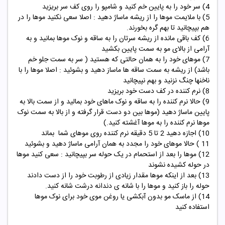
4) سر خود را به پایین خم کنید و شامپو را روی کف سر بریزید
5) با ملایمت موها را از ریشه ماساژ دهید : اصلا سعی نکنید موها را در
هم بپیچانید تا بهم گره بخورند.
6) کف باقی مانده از ریشه سرتان را به ساقه و نوک موها بمانید و به
آرامی از بالای مو به سمت پایین بکشید
7) موهای خود را به همان حالتی که هستید ( سر به سمت جلو خم
باشد) از ریشه به سمت ساقه ها ماساز دهید و بشوئید : اصلا موها را با
ناخنها چنگ نزنید و بهم نپیچانید
8) نرم کننده در کف دست خود بریزید
9) حالا نرم کننده را به ساقه و نوک ماهای خود بمالید و از سمت بالا به
پایین ماساژ دهید (موها بین دو دست قرار گرفته و از بالا به سمت نوک
موها نرم کننده را به موها آغشته کنید.)
10) اجازه دهید 2 تا 5 دقیقه نرم کننده روی موهای شما بماند
11 ) حالا موهای خود را مجدد به همان آرامی ماساژ دهید و بشوئید
12) موها را بعد از استحمام در یک حوله سر بپیچانید : سعی کنید موها
در حوله کشیده نشوند
13) بعد از اینکه موها مقدار زیادی از رطوبت خود را از دست دادند
حوله را باز کنید و موها را با شانه ی دندانه درشت شانه کنید.
14) از
ماسک مو
بدون آبکشی یا روغن موی خود برای نوک موها
استفاده کنید