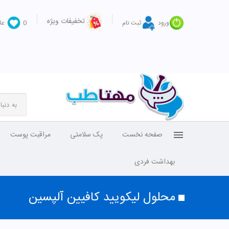
تخفیفات ویژه
ورود
ثبت نام
0
عل
صفحه نخست
پک سلامتی
مراقبت پوست
بهداشت فردی
محلول لیکویید کافیین آلپسین