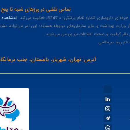
تماس تلفنی در روزهای شنبه تا پنج شنبه از 8 صبح تا 4 عصر به شمار
وسازی شماره نظام پزشکی: د-3247، فعالیت می‌کند. (
مشاهده پر
وزارت بهداشت و سایر سازمان‌های مربوطه هستند؛ این امر می‌تواند مشتر
از نظر کیفیت و صحت اطلاعات نیز بررسی می‌شوند.
آدرس: تهران، شهریار، باغستان، جنب درمانگاه