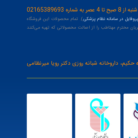
ه 02165389693
وفایل در سامانه نظام پزشکی
). تمام محصولات این فروشگاه
یان محترم مهتاطب را از اصالت محصولاتی که تهیه می‌کنند
 حکیم، داروخانه شبانه روزی دکتر رویا میرنظامی