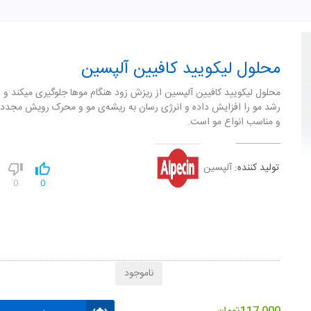
محلول لیکویید کافیین آلپسین
محلول ليکوييد کافيين آلپسين از ريزش زود هنگام موها جلوگيری ميکند و
رشد مو را افزايش داده و انرژی رسان به ريشه‌ی مو و محرک رويش مجدد 
و مناسب انواع مو است.
تولید کننده:
آلپسین
0
0
ناموجود