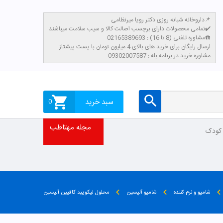
داروخانه شبانه روزی دکتر رویا میرنظامی📌
تمامی محصولات دارای برچسب اصالت کالا و سیب سلامت میباشند✔️
مشاوره تلفنی (8 تا 16) : 02165389693☎️
​ارسال رایگان برای خرید های بالای 4 میلیون تومان با پست پیشتاز
مشاوره خرید در برنامه بله : 09302007587
سبد خرید
0
مجله مهتاطب
 کودک
شامپو و نرم کننده
شامپو آلپسین
محلول لیکویید کافیین آلپسین