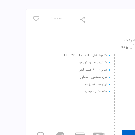
مقایسـه
 سرعت
آن بوده
کد بهداشتی : 101791112028
کارائی : ضد ریزش مو
سایز : 200 میلی لیتر
نوع محصول : محلول
نوع مو : انواع مو
جنسیت : عمومی