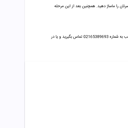
شود و می توانید مقدار مناسبی از محلول را روی سر ریخته و به مدت 2 دقیقه پوست سرتان را ماساژ دهید. همچنین بعد از این مرحله
میتوانید با مشاوران متخصص داروخانه مهتاطب به شماره 02165389693 تماس بگیرید و یا در