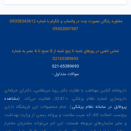
مشاوره رایگان بصورت چت در واتساپ و تلگرام با شماره 09358343612-
09302007587
تماس تلفنی در روزهای شنبه تا پنج شنبه از 8 صبح تا 4 عصر به شماره
02165389693
021-65389693
سوالات متداول
-
داروخانه آنلاین مهتاطب با نظارت دکتر رویا میرنظامی، دکترای حرفه‌ای
داروسازی شماره نظام پزشکی: د-3247، فعالیت می‌کند. (
مشاهده
پروفایل در سامانه نظام پزشکی
). تمام محصولات این فروشگاه دارای
برچسب اصالت کالا، کد سیب سلامت و پروانه رسمی از وزارت بهداشت
و سایر سازمان‌های مربوطه هستند؛ این امر می‌تواند مشتریان محترم