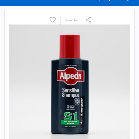
مقایسـه