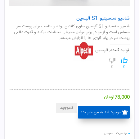
شامپو سنسیتیو S1 آلپسین
شامپو سنسيتيو S1 آلپسين حاوی کافئين بوده و مناسب برای پوست سر
حساس است و از مو در برابر عوامل محيطی محافظت ميکند و قدرت دفاعی
پوست سر در برابر آلرژی ها را افزايش ميدهد.
تولید کننده:
آلپسین
0
0
78,000
تومان
ناموجود
موجود شد به من خبر بده
جنسیت : عمومی