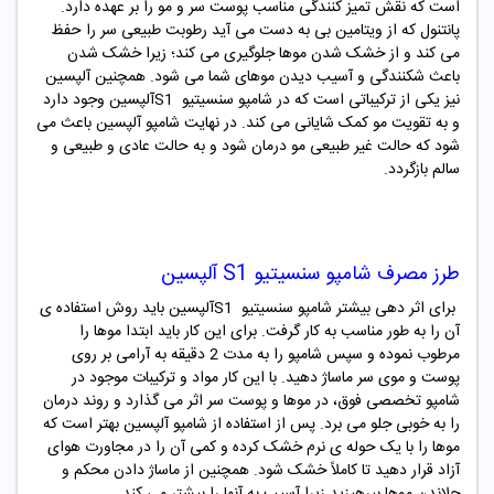
است که نقش تمیز کنندگی مناسب پوست سر و مو را بر عهده دارد.
پانتنول که از ویتامین بی به دست می آید رطوبت طبیعی سر را حفظ
می کند و از خشک شدن موها جلوگیری می کند؛ زیرا خشک شدن
باعث شکنندگی و آسیب دیدن موهای شما می شود. همچنین آلپسین
نیز یکی از ترکیباتی است که در شامپو سنسیتیو S1آلپسین وجود دارد
و به تقویت مو کمک شایانی می کند. در نهایت شامپو آلپسین باعث می
شود که حالت غیر طبیعی مو درمان شود و به حالت عادی و طبیعی و
سالم بازگردد.
طرز مصرف شامپو سنسیتیو S1 آلپسین
برای اثر دهی بیشتر شامپو سنسیتیو S1آلپسین باید روش استفاده ی
آن را به طور مناسب به کار گرفت. برای این کار باید ابتدا موها را
مرطوب نموده و سپس شامپو را به مدت 2 دقیقه به آرامی بر روی
پوست و موی سر ماساژ دهید. با این کار مواد و ترکیبات موجود در
شامپو تخصصی فوق، در موها و پوست سر اثر می گذارد و روند درمان
را به خوبی جلو می برد. پس از استفاده از شامپو آلپسین بهتر است که
موها را با یک حوله ی نرم خشک کرده و کمی آن را در مجاورت هوای
آزاد قرار دهید تا کاملاً خشک شود. همچنین از ماساژ دادن محکم و
چلاندن موها بپرهیزید زیرا آسیب به آنها را بیشتر می کند.