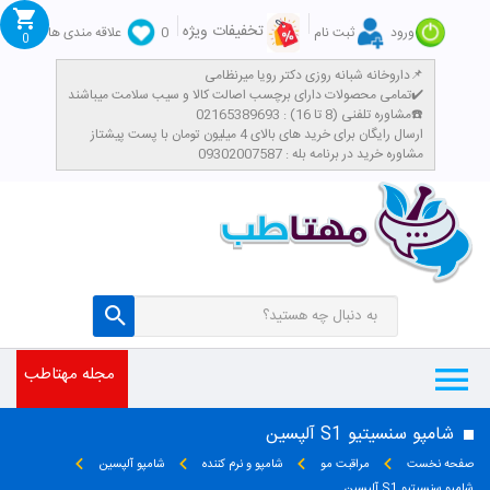
تخفیفات ویژه
ورود
ثبت نام
0
علاقه مندی ها
0
داروخانه شبانه روزی دکتر رویا میرنظامی📌
تمامی محصولات دارای برچسب اصالت کالا و سیب سلامت میباشند✔️
مشاوره تلفنی (8 تا 16) : 02165389693☎️
​ارسال رایگان برای خرید های بالای 4 میلیون تومان با پست پیشتاز
مشاوره خرید در برنامه بله : 09302007587
مجله مهتاطب
شامپو سنسیتیو S1 آلپسین
صفحه نخست
مراقبت مو
شامپو و نرم کننده
شامپو آلپسین
شامپو سنسیتیو S1 آلپسین