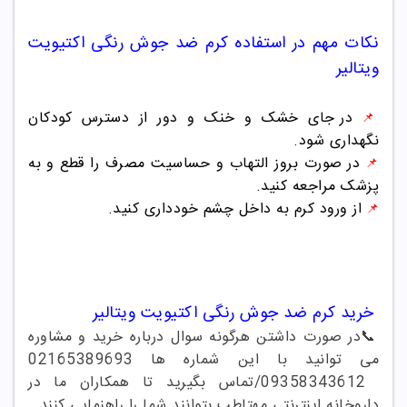
نکات مهم در استفاده
کرم ضد جوش
رنگی اکتیویت
ویتالیر
در جای خشک و خنک و دور از دسترس کودکان
📌
نگهداری شود.
در صورت بروز التهاب و حساسیت مصرف را قطع و به
📌
پزشک مراجعه کنید.
از ورود کرم به داخل چشم خودداری کنید.
📌
خرید
کرم ضد جوش
رنگی اکتیویت ویتالیر
📞
در صورت داشتن هرگونه سوال درباره خرید و مشاوره
می توانید با این شماره ها 02165389693
/09358343612
تماس بگیرید تا همکاران ما در
داروخانه اینترنتی مهتاطب بتوانند شما را راهنمایی کنند
.