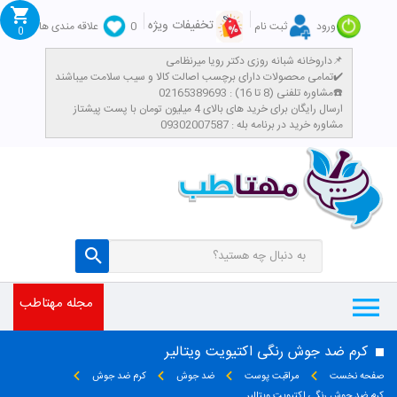
تخفیفات ویژه
ورود
ثبت نام
0
علاقه مندی ها
0
داروخانه شبانه روزی دکتر رویا میرنظامی📌
تمامی محصولات دارای برچسب اصالت کالا و سیب سلامت میباشند✔️
مشاوره تلفنی (8 تا 16) : 02165389693☎️
​ارسال رایگان برای خرید های بالای 4 میلیون تومان با پست پیشتاز
مشاوره خرید در برنامه بله : 09302007587
مجله مهتاطب
کرم ضد جوش رنگی اکتیویت ویتالیر
صفحه نخست
مراقبت پوست
ضد جوش
کرم ضد جوش
کرم ضد جوش رنگی اکتیویت ویتالیر