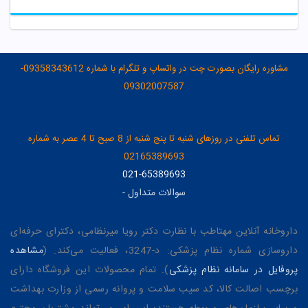
مشاوره رایگان بصورت چت در واتساپ و تلگرام با شماره 09358343612-
09302007587
تماس تلفنی در روزهای شنبه تا پنج شنبه از 8 صبح تا 4 عصر به شماره
02165389693
021-65389693
سوالات متداول
-
داروخانه آنلاین مهتاطب با نظارت دکتر رویا میرنظامی، دکترای حرفه‌ای
داروسازی شماره نظام پزشکی: د-3247، فعالیت می‌کند. (
مشاهده
پروفایل در سامانه نظام پزشکی
). تمام محصولات این فروشگاه دارای
برچسب اصالت کالا، کد سیب سلامت و پروانه رسمی از وزارت بهداشت