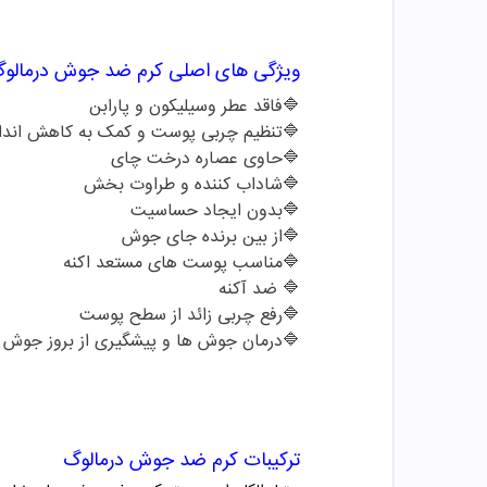
ویژگی های اصلی
کرم ضد جوش
درمالو
🔷
فاقد عطر وسیلیکون و پارابن
🔷
تنظیم چربی پوست و کمک به کاهش انداز
🔷
حاوی عصاره درخت چای
🔷
شاداب کننده و طراوت بخش
🔷
بدون ایجاد حساسیت
🔷
از بین برنده جای جوش
🔷
مناسب پوست های مستعد اکنه
🔷
ضد آکنه
🔷
رفع چربی زائد از سطح پوست
🔷
درمان جوش ها و پیشگیری از بروز جوش
ترکیبات
کرم ضد جوش
درمالوگ