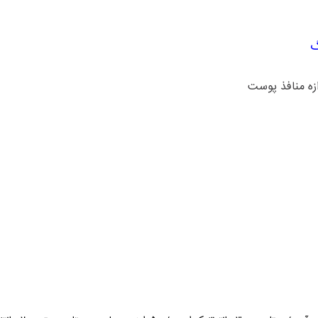
گ
ه منافذ پوست