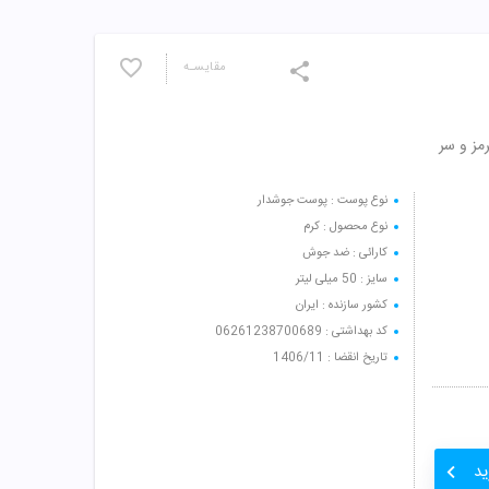
مقایسـه
ز و سر
نوع پوست : پوست جوشدار
نوع محصول : کرم
کارائی : ضد جوش
سایز : 50 میلی لیتر
کشور سازنده : ایران
کد بهداشتی : 06261238700689
تاریخ انقضا : 1406/11
ید