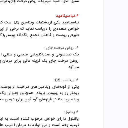
ستیل الکل، اسید سیتریک، روغن درخت چای، نیاسین
نیاسینامید:
📌
نیاسینامید یکی ازمشتقات ویتامین
B3
است که 
خواص متعددی را دریافت نماید که برخی از این
طبیعی پوست و کاهش تجمع رنگدانه پوستی(کاه
:
📌 روغن درخت چای
یک ضدعفونی‌ و ضدباکتریایی طبیعی و سنتی اس
روغن درخت چای یک گزینه عالی برای درمان پ
می‌آید
:
📌ویتامین B5
زودتر رو به بهبودی بروند. همچنین بعنوان یک
ویتامین‌ ب۵ در فرم‌های گوناگون برای درمان مشکل‌های پوستی، مانند جای جوش و زخم، سوختگی، کبودی و… بکارگرفته می‌شود
:
📌پانتنول
پانتنول دارای خواص مرطوب کننده است، به ای
ترمیم زخم است و می تواند به درمان آسیب ه