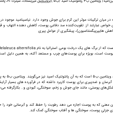
‌آمید/ ویتامین ب۳
,
پانتوتنیک اسید /ب۵ ,ایزوپروپیل میریستات، سیترت ۲۰، پانتنول، گلیسریل مونو استئارات
در میان ترکیبات موثر این کرم
برای جوش وجود دارد. نیاسینامید موجود د
 خواص عبارتند از: تقویت
ش هایپرپیگمنتاسیون)، پیشگیری از عوامل پیری
ت که از برگ های یک درخت بومی استرالیا به نام
laleuca alternifolia
وست است، بویژه برای پوست‌های چرب و مستعد آکنه، به همین دلیل است 
یکی از گونه‌ها
 آبرسان و ضدپیری برای پوست کاربرد داشته که در فرآورده های بسیار آرایش
ن معنی که به پوست اجازه می دهد رطوبت را حفظ کند و آبرسانی خود را حف
ای جزئی پوست، سوختگی ها و آفتاب سوختگی کمک کند.