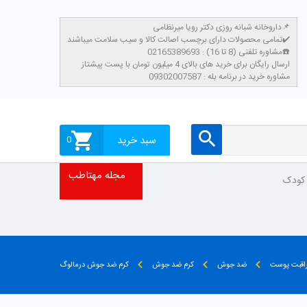
داروخانه شبانه روزی دکتر رویا میرنظامی📌
تمامی محصولات دارای برچسب اصالت کالا و سیب سلامت میباشند✔️
مشاوره تلفنی (8 تا 16) : 02165389693☎️
​ارسال رایگان برای خرید های بالای 4 میلیون تومان با پست پیشتاز
مشاوره خرید در برنامه بله : 09302007587
سبد خرید
0
مجله مهتاطب
 کودک
اقبت پوست
ضد جوش
کرم ضد جوش
کرم ضد جوش درمالوگ