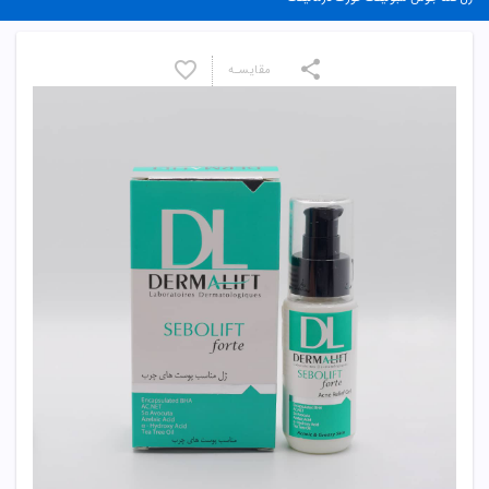
مقایسـه