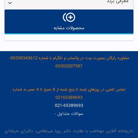
معرفی برند
محصولات مشابه
مشاوره رایگان بصورت چت در واتساپ و تلگرام با شماره 09358343612-
09302007587
تماس تلفنی در روزهای شنبه تا پنج شنبه از 8 صبح تا 4 عصر به شماره
02165389693
021-65389693
سوالات متداول
-
داروخانه آنلاین مهتاطب با نظارت دکتر رویا میرنظامی، دکترای حرفه‌ای