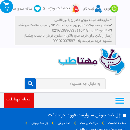
تخفیفات ویژه
ورود
ثبت نام
0
علاقه مندی ها
0
داروخانه شبانه روزی دکتر رویا میرنظامی📌
تمامی محصولات دارای برچسب اصالت کالا و سیب سلامت میباشند✔️
مشاوره تلفنی (8 تا 16) : 02165389693☎️
​ارسال رایگان برای خرید های بالای 4 میلیون تومان با پست پیشتاز
مشاوره خرید در برنامه بله : 09302007587
مجله مهتاطب
ژل ضد جوش سبولیفت فورت درمالیفت
صفحه نخست
مراقبت پوست
ضد جوش
ژل ضد جوش
ژل ضد جوش سبولیفت فورت درمالیفت