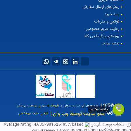
روش‌های ارسال سفارش
سبد خرید
قوانین و مقررات
رعایت حریم خصوصی
رویه‌های بازگرداندن کالا
نقشه سایت
©1405
کلیه حقوق این سایت متعلق به
داروخانه اینترنتی مهتاطب
می‌باشد
مشاوه وخرید
سئو سایت توسط وب وان |
طراحی سایت فروشگاهی
ژل اسکراب پوست فریدن
, based
4.68679816251937
Average rating:
on
89
reviews
from $
362000.0000
to $
362000.0000