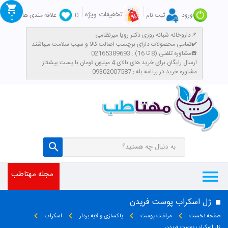
تخفیفات ویژه
ورود
ثبت نام
0
علاقه مندی ها
0
داروخانه شبانه روزی دکتر رویا میرنظامی📌
تمامی محصولات دارای برچسب اصالت کالا و سیب سلامت میباشند✔️
مشاوره تلفنی (8 تا 16) : 02165389693☎️
​ارسال رایگان برای خرید های بالای 4 میلیون تومان با پست پیشتاز
مشاوره خرید در برنامه بله : 09302007587
مجله مهتاطب
ژل اسکراب پوست فریدن
صفحه نخست
مراقبت پوست
پاکسازی و لایه بردار
اسکراب
ژل اسکراب پوست فریدن