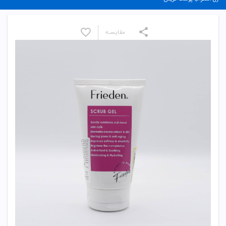
مقایسـه