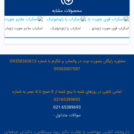
محصولات مشابه
اسکراب قوی صورت ژنوبایوتیک
اسکراب پا ژنوبایوتیک
اسکراب ملایم صورت ژنوبایوتیک
مشاوره رایگان بصورت چت در واتساپ و تلگرام با شماره 09358343612-
09302007587
تماس تلفنی در روزهای شنبه تا پنج شنبه از 8 صبح تا 4 عصر به شماره
02165389693
021-65389693
سوالات متداول
-
داروخانه آنلاین مهتاطب با نظارت دکتر رویا میرنظامی، دکترای حرفه‌ای