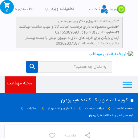
تخفیفات ویژه
0
علاقه مندی ها
ورود
ثبت نام
0
داروخانه شبانه روزی دکتر رویا میرنظامی📌
تمامی محصولات دارای برچسب اصالت کالا و سیب سلامت میباشند✔️
مشاوره تلفنی (8 تا 16) : 02165389693☎️
​ارسال رایگان برای خرید های بالای 4 میلیون تومان با پست پیشتاز
مشاوره خرید در برنامه بله : 09302007587
مجله مهتاطب
کرم ساینده و پاک کننده هیدرودرم
صفحه نخست
مراقبت پوست
پاکسازی و لایه بردار
اسکراب
کرم ساینده و پاک کننده هیدرودرم
مقایسـه