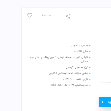
مقایسـه
جنسیت: عمومی
سایز: 30 عدد
کارائی: تقویت سیستم ایمنی، تامین ویتامین ها و مواد
معدنی
نوع محصول: کپسول
کشور سازنده: تحت لیسانس انگلیس
تاریخ انقضا: 2028/09
کد بهداشتی: 00610563069729
ید