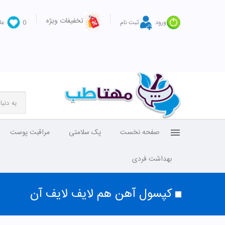
تخفیفات ویژه
ورود
ثبت نام
0
عل
صفحه نخست
پک سلامتی
مراقبت پوست
بهداشت فردی
کپسول آهن هم لایف لایف آن