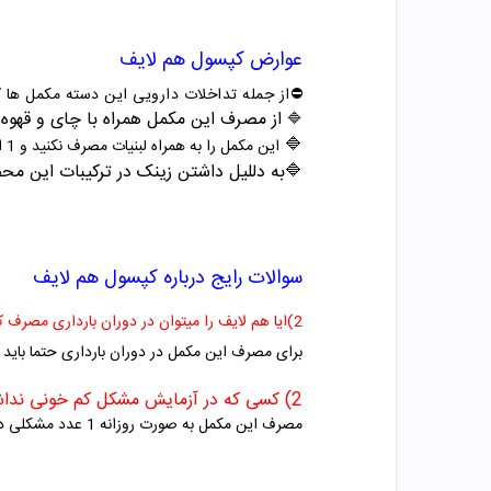
عوارض
کپسول
هم لایف
⛔️از جمله تداخلات دارویی این دسته مکمل ها که
از مصرف این مکمل همراه با چای و قهوه 
🔷
🔷
این مکمل را به همراه لبنیات مصرف نکنید و 1 الی 2 ساعت فاصله بین مصرف آن ها بگذارید.
🔷به دللیل داشتن زینک در ترکیبات این مح
سوالات رایج درباره
کپسول
هم لایف
2)ایا هم لایف را میتوان در دوران بارداری مصرف کنید؟
برای مصرف این مکمل در دوران بارداری حتما باید 
2) کسی که در آزمایش مشکل کم خونی نداشته ولی علائم کم خونی دارد می تواند این مکمل را مصرف کند؟
مصرف این مکمل به صورت روزانه 1 عدد مشکلی در پی نخواهد داشت.