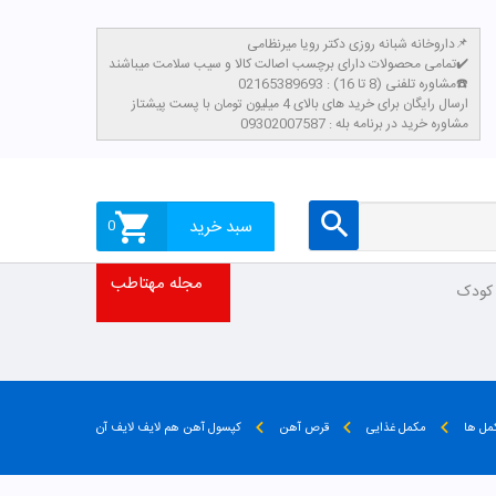
داروخانه شبانه روزی دکتر رویا میرنظامی📌
تمامی محصولات دارای برچسب اصالت کالا و سیب سلامت میباشند✔️
مشاوره تلفنی (8 تا 16) : 02165389693☎️
​ارسال رایگان برای خرید های بالای 4 میلیون تومان با پست پیشتاز
مشاوره خرید در برنامه بله : 09302007587
سبد خرید
0
مجله مهتاطب
 کودک
مل ها
مکمل غذایی
قرص آهن
کپسول آهن هم لایف لایف آن