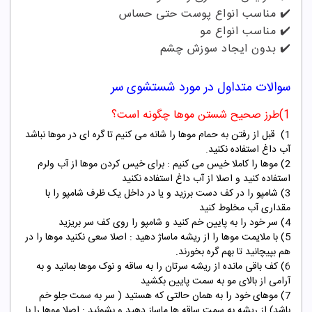
✔️ مناسب انواع پوست حتی حساس
✔️ مناسب انواع مو
✔️ بدون ایجاد سوزش چشم
سوالات متداول در مورد شستشوی سر
1)طرز صحیح شستن موها چگونه است؟
1) قبل از رفتن به حمام موها را شانه می کنیم تا گره ای در موها نباشد
آب داغ استفاده نکنید.
2) موها را کاملا خیس می کنیم : برای خیس کردن موها از آب ولرم
استفاده کنید و اصلا از آب داغ استفاده نکنید
3) شامپو را در کف دست برزید و یا در داخل یک ظرف شامپو را با
مقداری آب مخلوط کنید
4) سر خود را به پایین خم کنید و شامپو را روی کف سر بریزید
5) با ملایمت موها را از ریشه ماساژ دهید : اصلا سعی نکنید موها را در
هم بپیچانید تا بهم گره بخورند.
6) کف باقی مانده از ریشه سرتان را به ساقه و نوک موها بمانید و به
آرامی از بالای مو به سمت پایین بکشید
7) موهای خود را به همان حالتی که هستید ( سر به سمت جلو خم
باشد) از ریشه به سمت ساقه ها ماساز دهید و بشوئید : اصلا موها را با