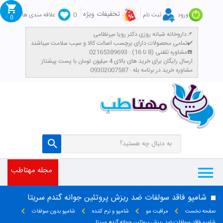
تخفیفات ویژه
ورود
ثبت نام
0
علاقه مندی ها
0
داروخانه شبانه روزی دکتر رویا میرنظامی📌
تمامی محصولات دارای برچسب اصالت کالا و سیب سلامت میباشند✔️
مشاوره تلفنی (8 تا 16) : 02165389693☎️
​ارسال رایگان برای خرید های بالای 4 میلیون تومان با پست پیشتاز
مشاوره خرید در برنامه بله : 09302007587
مجله مهتاطب
شامپو فاقد سولفات ضد ریزش پروتئین جوانه گندم سریتا
صفحه نخست
مراقبت مو
شامپو و نرم کننده
شامپو بدون سولفات
شامپو فاقد سولفات ضد ریزش پروتئین جوانه گندم سریتا