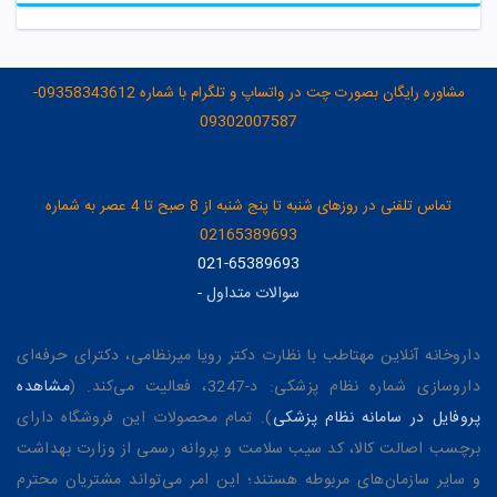
مشاوره رایگان بصورت چت در واتساپ و تلگرام با شماره 09358343612-
09302007587
تماس تلفنی در روزهای شنبه تا پنج شنبه از 8 صبح تا 4 عصر به شماره
02165389693
021-65389693
سوالات متداول
-
داروخانه آنلاین مهتاطب با نظارت دکتر رویا میرنظامی، دکترای حرفه‌ای
داروسازی شماره نظام پزشکی: د-3247، فعالیت می‌کند. (
مشاهده
پروفایل در سامانه نظام پزشکی
). تمام محصولات این فروشگاه دارای
برچسب اصالت کالا، کد سیب سلامت و پروانه رسمی از وزارت بهداشت
و سایر سازمان‌های مربوطه هستند؛ این امر می‌تواند مشتریان محترم