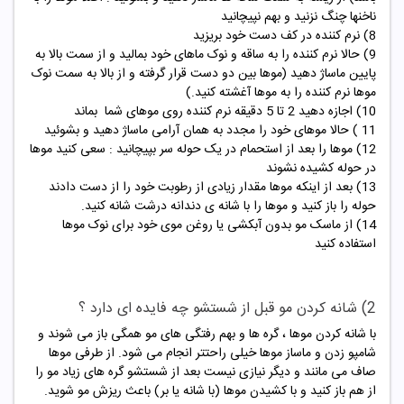
ناخنها چنگ نزنید و بهم نپیچانید
8) نرم کننده در کف دست خود بریزید
9) حالا نرم کننده را به ساقه و نوک ماهای خود بمالید و از سمت بالا به
پایین ماساژ دهید (موها بین دو دست قرار گرفته و از بالا به سمت نوک
موها نرم کننده را به موها آغشته کنید.)
10) اجازه دهید 2 تا 5 دقیقه نرم کننده روی موهای شما بماند
11 ) حالا موهای خود را مجدد به همان آرامی ماساژ دهید و بشوئید
12) موها را بعد از استحمام در یک حوله سر بپیچانید : سعی کنید موها
در حوله کشیده نشوند
13) بعد از اینکه موها مقدار زیادی از رطوبت خود را از دست دادند
حوله را باز کنید و موها را با شانه ی دندانه درشت شانه کنید.
14) از
ماسک مو
بدون آبکشی یا روغن موی خود برای نوک موها
استفاده کنید
2) شانه کردن مو قبل از شستشو چه فایده ای دارد ؟
با شانه کردن موها ، گره ها و بهم رفتگی های مو همگی باز می شوند و
شامپو زدن و ماساز موها خیلی راحتتر انجام می شود. از طرفی موها
صاف می مانند و دیگر نیازی نیست بعد از شستشو گره های زیاد مو را
از هم باز کنید و با کشیدن موها (با شانه یا بر) باعث ریزش مو شوید.