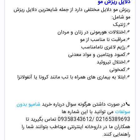
دلایل ریزش مو
ریزش مو دلایل مختلفی دارد از جمله شایعترین دلایل ریزش
مو شامل:
📌
ژنتیک
📌
اختلالات هورمونی در زنان و مردان
📌
مراقبت نا مناسب از مو
📌
رژیم لاغری نامامناسب
📌
کمبود ویتامین و مواد معدنی
📌
اختلال تیروئید
📌
کمخونی
📌
ابتلا به بیماری های همراه با تب مانند کرونا یا آنفولانزا
📞
در صورت داشتن هرگونه سوال درباره خرید
شامپو بدون
سولفات
می توانید با این شماره ها
02165389693
/09358343612 تماس بگیرید تا
همکاران ما در داروخانه اینترنتی مهتاطب بتوانند شما را
راهنمایی کنند.