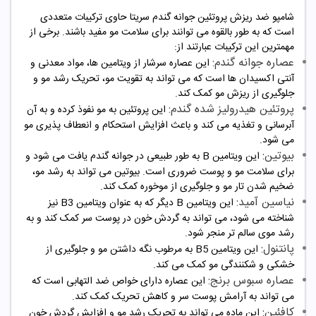
شامپو ضد ریزش پروتئین جوانه گندم سریتا حاوی ترکیبات متعددی
است که به طور بالقوه می توانند برای سلامت مو مفید باشند. برخی از
مهمترین این ترکیبات عبارتند از:
عصاره جوانه گندم:
این عصاره سرشار از ویتامین ها، مواد معدنی و
آنتی اکسیدان ها است که می تواند به تقویت مو، تحریک رشد مو و
جلوگیری از ریزش مو کمک کند.
پروتئین هیدرولیز شده گندم:
این پروتئین به مو نفوذ کرده و به آن
آبرسانی و تغذیه می کند و باعث افزایش استحکام و انعطاف پذیری مو
می شود.
بیوتین:
این ویتامین B به طور طبیعی در جوانه گندم یافت می شود و
برای سلامت مو و پوست ضروری است. بیوتین می تواند به رشد مو،
ضخیم شدن تار مو و جلوگیری از موخوره کمک کند.
نیاسین آمید:
این ویتامین B دیگر که به عنوان ویتامین B3 نیز
شناخته می شود، می تواند به گردش خون در پوست سر کمک کند و به
رشد موی سالم تر منجر شود.
پانتنول:
این ویتامین B5 به مرطوب نگه داشتن مو و جلوگیری از
خشکی و شکنندگی مو کمک می کند.
عصاره سبوس برنج:
این عصاره دارای خواص ضد التهابی است که
می تواند به آرامش پوست سر و کاهش تحریک کمک کند.
کافئین:
این ماده می تواند به تحریک رشد مو و افزایش گردش خون