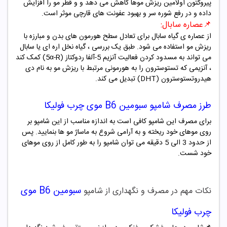
پیروکتون اولامین ریزش موها کاهش می دهد و و قطر مو را افزایش
داده و در رفع شوره سر و بهبود عفونت های قارچی موثر است
.
📌عصاره سابال:
از عصاره ی گیاه سابال برای تعادل سطح هورمون های بدن و مبارزه با
ریزش مو استفاده می شود. طبق یک بررسی ، گیاه نخل اره ای یا سابال
می تواند به مسدود کردن فعالیت آنزیم 5-آلفا ردوکتاز
(5α-R)
کمک کند
، آنزیمی که تستوسترون را به هورمونی مرتبط با ریزش مو به نام دی
هیدروتستوسترون
(DHT)
تبدیل می کند
.
طرز مصرف شامپو
سبومین B6 موی چرب فولیکا
برای مصرف این شامپو کافی است به اندازه مناسب از این شامپو بر
روی موهای خود ریخته و به آرامی شروع به ماساژ مو ها بنمایید. پس
از حدود 3 الی 5 دقیقه می توان شامپو را به طور کامل از روی موهای
خود شست.
سبومین B6 موی
نکات مهم در مصرف و نگهداری از شامپو
چرب فولیکا