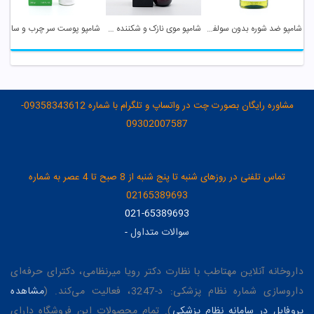
شامپو ضد شوره بدون سولفات سان وی
شامپو موی نازک و شکننده ساین اسکین
شامپو پوست سر چرب و ساقه مو خشک کاندید
مشاوره رایگان بصورت چت در واتساپ و تلگرام با شماره 09358343612-
09302007587
تماس تلفنی در روزهای شنبه تا پنج شنبه از 8 صبح تا 4 عصر به شماره
02165389693
021-65389693
سوالات متداول
-
داروخانه آنلاین مهتاطب با نظارت دکتر رویا میرنظامی، دکترای حرفه‌ای
داروسازی شماره نظام پزشکی: د-3247، فعالیت می‌کند. (
مشاهده
پروفایل در سامانه نظام پزشکی
). تمام محصولات این فروشگاه دارای