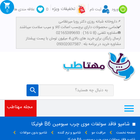
تخفیفات ویژه
ورود
ثبت نام
0
علاقه مندی ها
0
داروخانه شبانه روزی دکتر رویا میرنظامی📌
تمامی محصولات دارای برچسب اصالت کالا و سیب سلامت میباشند✔️
مشاوره تلفنی (8 تا 16) : 02165389693☎️
​ارسال رایگان برای خرید های بالای 4 میلیون تومان با پست پیشتاز
مشاوره خرید در برنامه بله : 09302007587
مجله مهتاطب
شامپو فاقد سولفات موی چرب سبومین B6 فولیکا
صفحه نخست
مراقبت مو
شامپو و نرم کننده
شامپو بدون سولفات
شامپو فاقد سولفات موی چرب سبومین B6 فولیکا