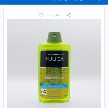
مقایسـه