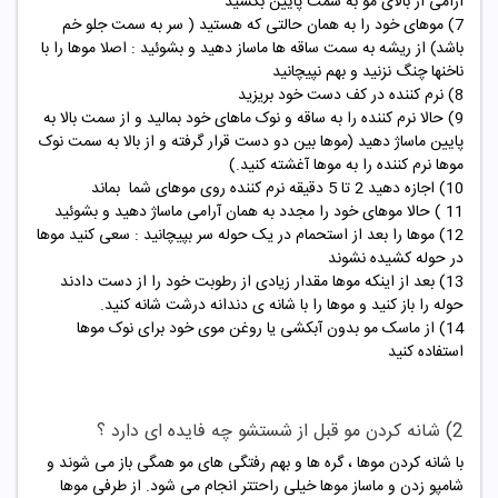
آرامی از بالای مو به سمت پایین بکشید
7) موهای خود را به همان حالتی که هستید ( سر به سمت جلو خم
باشد) از ریشه به سمت ساقه ها ماساز دهید و بشوئید : اصلا موها را با
ناخنها چنگ نزنید و بهم نپیچانید
8) نرم کننده در کف دست خود بریزید
9) حالا نرم کننده را به ساقه و نوک ماهای خود بمالید و از سمت بالا به
پایین ماساژ دهید (موها بین دو دست قرار گرفته و از بالا به سمت نوک
موها نرم کننده را به موها آغشته کنید.)
10) اجازه دهید 2 تا 5 دقیقه نرم کننده روی موهای شما بماند
11 ) حالا موهای خود را مجدد به همان آرامی ماساژ دهید و بشوئید
12) موها را بعد از استحمام در یک حوله سر بپیچانید : سعی کنید موها
در حوله کشیده نشوند
13) بعد از اینکه موها مقدار زیادی از رطوبت خود را از دست دادند
حوله را باز کنید و موها را با شانه ی دندانه درشت شانه کنید.
14) از
ماسک مو
بدون آبکشی یا روغن موی خود برای نوک موها
استفاده کنید
2) شانه کردن مو قبل از شستشو چه فایده ای دارد ؟
با شانه کردن موها ، گره ها و بهم رفتگی های مو همگی باز می شوند و
شامپو زدن و ماساز موها خیلی راحتتر انجام می شود. از طرفی موها