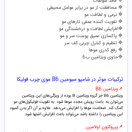
🔷
فاقد سولفات
🔷
محافظت از مو در برابر عوامل محیطی
🔷
نرمی و لطافت مو
🔷
تقویت کننده عمقی تارهای مو
🔷
افزایش لطافت و درخشندگی مو
🔷
پاکسازی عمیق پوست سر و مو
🔷
تنظیم و کنترل چربی کف سر
🔷
رفع کدری موها
🔷
حاوی ویتامین ب6
ترکیبات موثر در شامپو
سبومین B6 موی چرب فولیکا
📌ویتامین B6
:
ویتامین B6 جز گروه ویتامین B بوده از ویژگی‌های این ویتامین
می‌توان به: باعث رویش مجدد موها شود. به تقویت فولیکول‌های مو
کمک کند. ضخامت موها را افزایش می‌دهد. علاوه بر آن اگر بدن کمبود
این ویتامین را داشته باشد می‌تواند باعث افزایش اشتها شود.
📌پیروکتون اولامین: