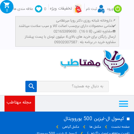
تخفیفات ویژه
ورود
ثبت نام
0
علاقه مندی ها
0
داروخانه شبانه روزی دکتر رویا میرنظامی📌
تمامی محصولات دارای برچسب اصالت کالا و سیب سلامت میباشند✔️
مشاوره تلفنی (8 تا 16) : 02165389693☎️
​ارسال رایگان برای خرید های بالای 4 میلیون تومان با پست پیشتاز
مشاوره خرید در برنامه بله : 09302007587
مجله مهتاطب
کپسول ال-لیزین 500 یوروویتال
صفحه نخست
مکمل ها
مکمل گیاهی
تقویت حافظه و اعصاب (گیاهی)
کپسول ال-لیزین 500 یوروویتال