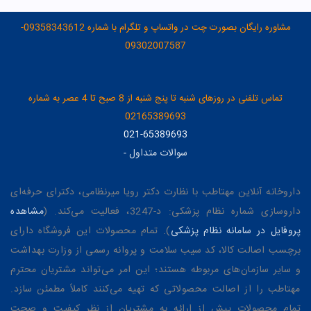
مشاوره رایگان بصورت چت در واتساپ و تلگرام با شماره 09358343612-
09302007587
تماس تلفنی در روزهای شنبه تا پنج شنبه از 8 صبح تا 4 عصر به شماره
02165389693
021-65389693
سوالات متداول
-
داروخانه آنلاین مهتاطب با نظارت دکتر رویا میرنظامی، دکترای حرفه‌ای
داروسازی شماره نظام پزشکی: د-3247، فعالیت می‌کند. (
مشاهده
پروفایل در سامانه نظام پزشکی
). تمام محصولات این فروشگاه دارای
برچسب اصالت کالا، کد سیب سلامت و پروانه رسمی از وزارت بهداشت
و سایر سازمان‌های مربوطه هستند؛ این امر می‌تواند مشتریان محترم
مهتاطب را از اصالت محصولاتی که تهیه می‌کنند کاملاً مطمئن سازد.
تمام محصولات پیش از ارائه به مشتریان از نظر کیفیت و صحت