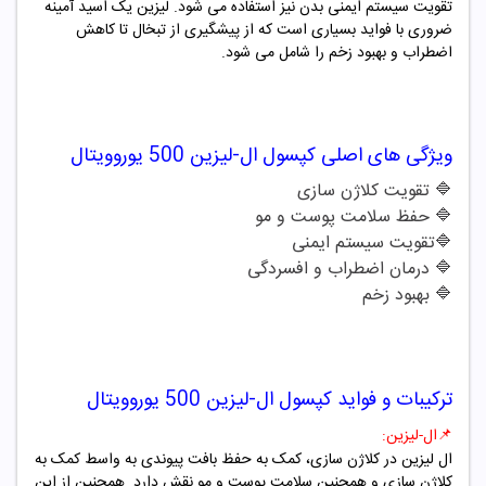
تقویت سیستم ایمنی بدن نیز استفاده می شود. لیزین یک اسید آمینه
ضروری با فواید بسیاری است که از پیشگیری از تبخال تا کاهش
اضطراب و بهبود زخم را شامل می شود.
ویژگی های اصلی
کپسول
ال-لیزین 500
یوروویتال
🔷 تقویت کلاژن سازی
🔷 حفظ سلامت پوست و مو
🔷تقویت سیستم ایمنی
🔷 درمان اضطراب و افسردگی
🔷 بهبود زخم
ترکیبات و فواید
کپسول
ال-لیزین 500
یوروویتال
📌ال-لیزین:
ال لیزین در کلاژن سازی، کمک به حفظ بافت پیوندی به واسط کمک به
کلاژن سازی و همچنین سلامت پوست و مو نقش دارد. همچنین از این