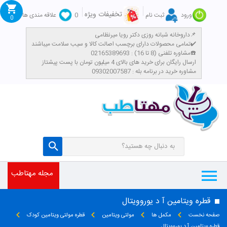
تخفیفات ویژه
ورود
ثبت نام
0
علاقه مندی ها
0
داروخانه شبانه روزی دکتر رویا میرنظامی📌
تمامی محصولات دارای برچسب اصالت کالا و سیب سلامت میباشند✔️
مشاوره تلفنی (8 تا 16) : 02165389693☎️
​ارسال رایگان برای خرید های بالای 4 میلیون تومان با پست پیشتاز
مشاوره خرید در برنامه بله : 09302007587
مجله مهتاطب
قطره ویتامین آ د یوروویتال
صفحه نخست
مکمل ها
مولتی ویتامین
قطره مولتی ویتامین کودک
قطره ویتامین آ د یوروویتال