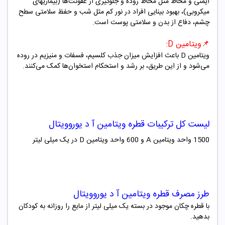
ایمنی و مخاط مثل مخاط روده و جلوگیری از عفونت‌ها (بیماریهای
میکروبی)، بهبود بینایی افراد در نور کم مثل شب و حفظ سلامتی سطح
چشم، دفاع از بدن و سلامتی پوست است.
📌
ویتامین
D
:
ویتامین
D
باعث افزایش میزان جذب کلسیم، فسفات و منیزیم در روده
می‌شود و از این طریق، بر رشد و استحکام استخوان‌ها کمک می‌کنند.
لیست کل ترکیبات قطره ویتامین آ د یوروویتال
1500
واحد ویتامین
A
و
600
واحد ویتامین
D
در یک میلی لیتر
طرز مصرف قطره ویتامین آ د یوروویتال
با قطره چکان موجود در بسته یک میلی لیتر از مایع را روزانه به کودکان
بدهید.