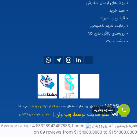
روش‌های ارسال سفارش
سبد خرید
قوانین و مقررات
رعایت حریم خصوصی
رویه‌های بازگرداندن کالا
نقشه سایت
©1405
کلیه حقوق این سایت متعلق به
داروخانه اینترنتی مهتاطب
می‌باشد
مشاوه وخرید
سئو سایت توسط وب وان |
طراحی سایت فروشگاهی
قطره ویتامین آ د یوروویتال
, based
4.53328942457833
Average rating:
on
89
reviews
from $
154000.0000
to $
154000.0000