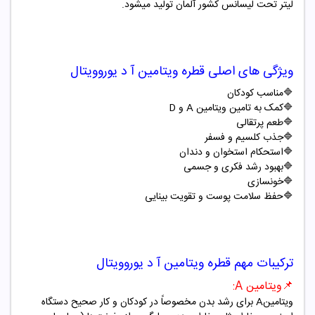
لیتر تحت لیسانس کشور آلمان تولید میشود.
ویژگی های اصلی قطره ویتامین آ د یوروویتال
🔷
مناسب کودکان
🔷
کمک به تامین ویتامین
A
و
D
🔷
طعم پرتقالی
🔷
جذب کلسیم و فسفر
🔷
استحکام استخوان و دندان
🔷
بهبود رشد فکری و جسمی
🔷
خونسازی
🔷
حفظ سلامت پوست و تقویت بینایی
ترکیبات مهم قطره ویتامین آ د یوروویتال
📌
ویتامین
A
:
ویتامین
A
برای رشد بدن مخصوصاً در کودکان و کار صحیح دستگاه