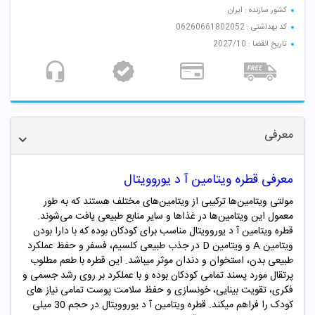
کشور سازنده : ایران
کد بهداشتی : 06260661802052
تاریخ انقضا : 2027/10
معرفی
معرفی قطره ویتامین آ د یوروویتال
مولتی ویتامین‌ها ترکیبی از ویتامین‌های مختلف هستند که به طور
معمول این ویتامین‌ها در غذاها و سایر منابع طبیعی یافت می‌شوند.
قطره ویتامین آ د یوروویتال مناسب برای کودکان بوده که با دارا بودن
ویتامین
A
و ویتامین
D
در جذب طبیعی کلسیم، فسفر و حفظ عملکرد
طبیعی بدن، استخوان و دندان موثر میباشد. این قطره با طعم مطلوب
پرتقال مورد پسند تمامی کودکان بوده و با عملکرد بر روی رشد جسمی و
فکری، تقویت بینایی، خونسازی و حفظ سلامت پوست تمامی نیاز های
کودک را فراهم میکند. قطره ویتامین آ د یوروویتال در حجم
30
میلی