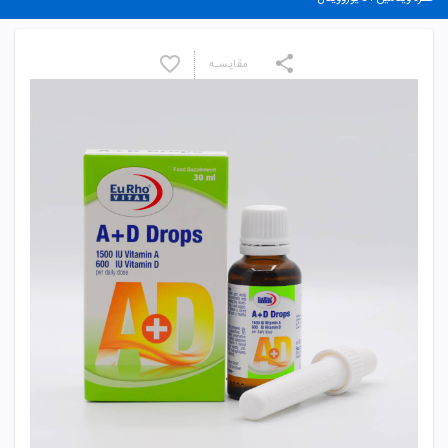
مقایسـه