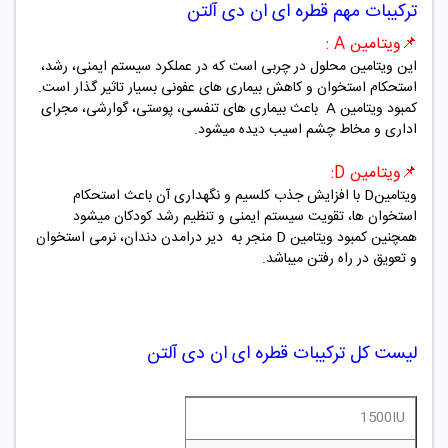
ترکیبات مهم قطره ای ان دی آلتن
📌ویتامین
A
:
این ویتامین محلول در چربی است که در عملکرد سیستم ایمنی، رشد،
استحکام استخوان و کاهش بیماری های عفونی بسیار تاثیر گذار است.
کمبود ویتامین
A
باعث بیماری های تنفسی، پوستی، گوارشی، مجرای
اداری و مخاط چشم اسیب دیده میشود.
📌
ویتامین
D
:
ویتامین
D
با افزایش جذب کلسیم و نگهداری آن باعث استحکام
استخوان ها، تقویت سیستم ایمنی و تنظیم رشد کودکان میشود
همچنین کمبود ویتامین
D
منجر به دیر درامدن دندان، نرمی استخوان
و تعویق در راه رفتن میباشد.
لیست کل ترکیبات قطره ای ان دی آلتن
amin A 1500IU