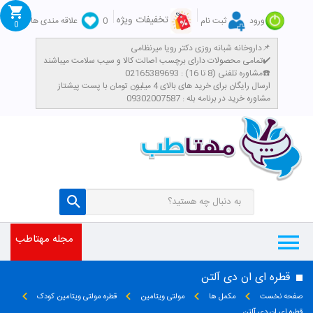
تخفیفات ویژه
ورود
ثبت نام
0
علاقه مندی ها
0
داروخانه شبانه روزی دکتر رویا میرنظامی📌
تمامی محصولات دارای برچسب اصالت کالا و سیب سلامت میباشند✔️
مشاوره تلفنی (8 تا 16) : 02165389693☎️
​ارسال رایگان برای خرید های بالای 4 میلیون تومان با پست پیشتاز
مشاوره خرید در برنامه بله : 09302007587
مجله مهتاطب
قطره ای ان دی آلتن
صفحه نخست
مکمل ها
مولتی ویتامین
قطره مولتی ویتامین کودک
قطره ای ان دی آلتن