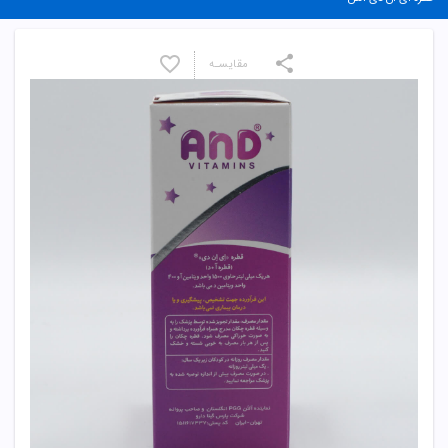
مقایسـه