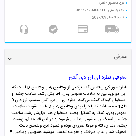
نوع محصول : قطره
کد بهداشتی : 06262620400811
تاریخ انقضا : 2027/09
معرفی
معرفی قطره ای ان دی آلتن
قطره خوراکی ویتامین آ+د ترکیبی از ویتامین
A
و ویتامین
D
است که
این دو ویتامین به سلامت عمومی بدن، افزایش رشد، سلامت چشم و
استخوان کودک کمک می‌کنند. قطره ای ان دی آلتن مناسب نوزادان
0
تا
12
ماه میباشد که با دارا بودن ویتامین
A
و
D
باعث تقویت سلامت
عمومی بدن، کمک به تشکیل بافت استخوان ها، افزایش رشد، سلامت
چشم و استخوان میشود. ویتامین
A
موجود در این قطره برای پوست،
چشم، دندان، لثه و موها ضروری بوده و کمبود این ویتامین باعث
ضعیف شدن بدن، سرخک و عفونت تنفسی میشود همچنین ویتامین
E