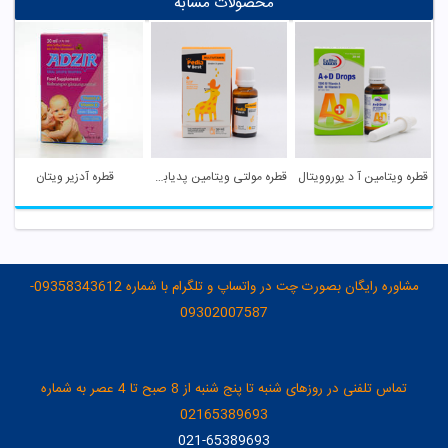
محصولات مشابه
قطره ویتامین آ د یوروویتال
قطره مولتی ویتامین پدیابست
قطره آدزیر ویتان
مشاوره رایگان بصورت چت در واتساپ و تلگرام با شماره 09358343612-
09302007587
تماس تلفنی در روزهای شنبه تا پنج شنبه از 8 صبح تا 4 عصر به شماره
02165389693
021-65389693