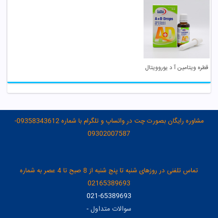
قطره ویتامین آ د یوروویتال
مشاوره رایگان بصورت چت در واتساپ و تلگرام با شماره 09358343612-
09302007587
تماس تلفنی در روزهای شنبه تا پنج شنبه از 8 صبح تا 4 عصر به شماره
02165389693
021-65389693
سوالات متداول
-