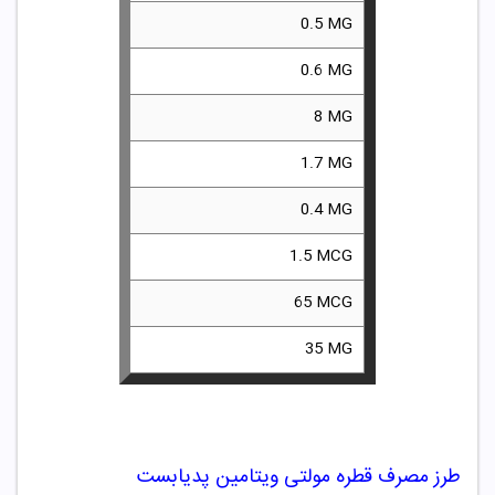
N B1 0.5 MG
N B2 0.6 MG
IN B3 8 MG
N B5 1.7 MG
N B6 0.4 MG
 B12 1.5 MCG
ACID 65 MCG
IN C 35 MG
طرز مصرف قطره مولتی ویتامین پدیابست