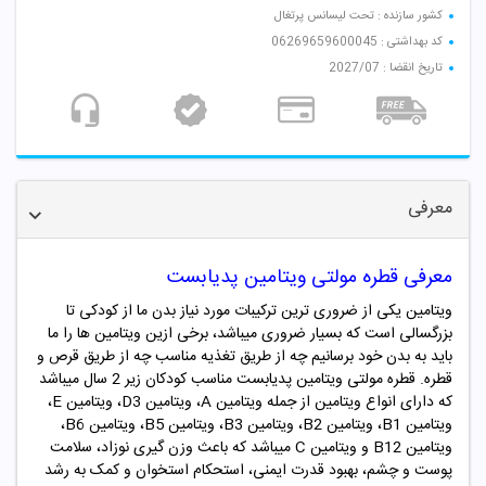
کشور سازنده : تحت لیسانس پرتغال
کد بهداشتی : 06269659600045
تاریخ انقضا : 2027/07
معرفی
معرفی قطره مولتی ویتامین پدیابست
ویتامین یکی از ضروری ترین ترکیبات مورد نیاز بدن ما از کودکی تا
بزرگسالی است که بسیار ضروری میباشد، برخی ازین ویتامین ها را ما
باید به بدن خود برسانیم چه از طریق تغذیه مناسب چه از طریق قرص و
قطره. قطره مولتی ویتامین پدیابست مناسب کودکان زیر
2
سال میباشد
که دارای انواع ویتامین از جمله ویتامین
A
، ویتامین
D3
، ویتامین
E
،
ویتامین
B1
، ویتامین
B2
، ویتامین
B3
، ویتامین
B5
، ویتامین
B6
،
ویتامین
B12
و ویتامین
C
میباشد که باعث وزن گیری نوزاد، سلامت
پوست و چشم، بهبود قدرت ایمنی، استحکام استخوان و کمک به رشد