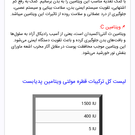
با کمک تغذیه مناسب این ویتامین را به بدن برسانیم. کمک به رفع کم
اشتهایی، تقویت سیستم ایمنی بدن، سلامت بینایی و سیستم عصبی،
جلوگیری از درد عضلانی و سلامت روده از تاثیرات این ویتامین میباشد.
📌
ویتامین
C
:
ویتامین ث آنتی‌اکسیدان است، یعنی از آسیب رادیکال آزاد به سلول‌ها
و بافت‌های بدن جلوگیری کرده و باعث تقویت دستگاه ایمنی می‌شود.
این ویتامین موجب محافظت پوست در مقابل آثار مخرب اشعه ماورای
بنفش نور خورشید می‌شود.
لیست کل ترکیبات قطره مولتی ویتامین پدیابست
N A 1500 IU
N D3 400 IU
IN E 5 IU