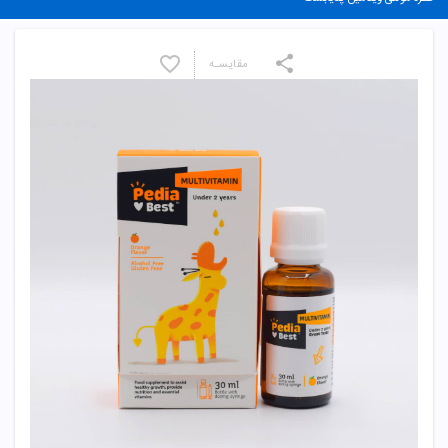
مقایسـه