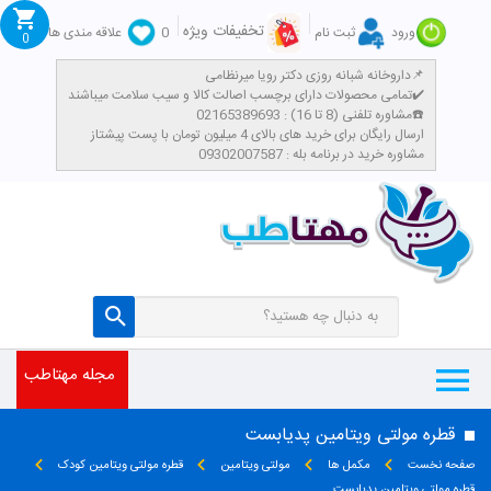
تخفیفات ویژه
ورود
ثبت نام
0
علاقه مندی ها
0
داروخانه شبانه روزی دکتر رویا میرنظامی📌
تمامی محصولات دارای برچسب اصالت کالا و سیب سلامت میباشند✔️
مشاوره تلفنی (8 تا 16) : 02165389693☎️
​ارسال رایگان برای خرید های بالای 4 میلیون تومان با پست پیشتاز
مشاوره خرید در برنامه بله : 09302007587
مجله مهتاطب
قطره مولتی ویتامین پدیابست
صفحه نخست
مکمل ها
مولتی ویتامین
قطره مولتی ویتامین کودک
قطره مولتی ویتامین پدیابست