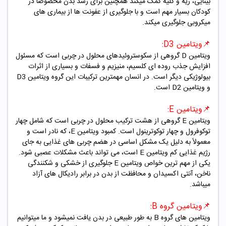
بینایی، ریه و کلیه کمک میکند همچنین برای رشد بدن مخصوصا در
کودکان بسیار مهم است و با جلوگیری از عفونت ها از بیماری های
میکروبی جلوگیری میکند.
📌
ویتامین
D3
:
ویتامین
D
گروهی از سکوستروئیدهای محلول در چربی است که مسئول
افزایش جذب روده ای کلسیم، منیزیم و فسفات و بسیاری از اثرات
بیولوژیکی دیگر است. در انسان مهمترین ترکیبات این گروه ویتامین
D3
و ویتامین
D2
است.
📌
ویتامین
E
:
ویتامین
E
گروهی از هشت ترکیب محلول در چربی است که شامل چهار
توکوفرول و چهار توکوترینول است. کمبود ویتامین
E
، که نادر است و
معمولاً به دلیل یک مشکل اساسی در هضم چربی های غذایی به جای
رژیم غذایی کم ویتامین
E
است، می تواند باعث مشکلات عصبی شود.
یکی از مهم ترین خواص ویتامین
E
جلوگیری از خشکی و شکنندگی
ناخن، آنتی اکسیدان و محافظت از بدن در برابر رادیکال های آزاد
میباشد.
📌
ویتامین گروه
B
:
ویتامین های گروه
B
به طور طبیعی در بدن یافت نمیشود و ما میتوانیم