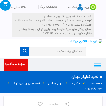
تخفیفات ویژه
0
علاقه مندی ها
ورود
ثبت نام
0
داروخانه شبانه روزی دکتر رویا میرنظامی📌
تمامی محصولات دارای برچسب اصالت کالا و سیب سلامت میباشند✔️
مشاوره تلفنی (8 تا 16) : 02165389693☎️
​ارسال رایگان برای خرید های بالای 4 میلیون تومان با پست پیشتاز
مشاوره خرید در برنامه بله : 09302007587
مجله مهتاطب
قطره کولیکز ویتان
صفحه نخست
مکمل ها
مولتی ویتامین
قطره مولتی ویتامین کودک
قطره کولیکز ویتان
مقایسـه