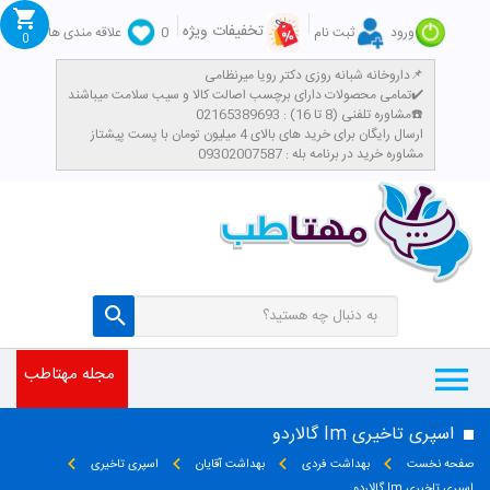
تخفیفات ویژه
ورود
ثبت نام
0
علاقه مندی ها
0
داروخانه شبانه روزی دکتر رویا میرنظامی📌
تمامی محصولات دارای برچسب اصالت کالا و سیب سلامت میباشند✔️
مشاوره تلفنی (8 تا 16) : 02165389693☎️
​ارسال رایگان برای خرید های بالای 4 میلیون تومان با پست پیشتاز
مشاوره خرید در برنامه بله : 09302007587
مجله مهتاطب
اسپری تاخیری Im گالاردو
صفحه نخست
بهداشت فردی
بهداشت آقایان
اسپری تاخیری
اسپری تاخیری Im گالاردو