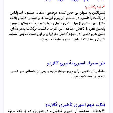
📌
لیدوکائین:
لیدوکائین به عنوان بی حس کننده موضعی استفاده میشود. لیدوکائین
در رقابت با کلسیم در نشستن بر روی گیرنده های غشائی عصبی باعث
کنترل عبور سدیم از وراء غشای سلولی میشود و مرحله دپولاریزاسیون
پتاسیل عمل را کاهش میدهد. این اثرات با تثبیت برگشت پذیر غشای
سلول های عصبی در نتیجه کاهش نفوذپذیری این غشاء به یون سدیم،
شروع و هدایت امواج عصبی را متوقف میسازد.
طرز مصرف اسپری تأخیری
گالاردو
مقداری از تاخیری را بر روی موضع بزنید و پس از احساس بی حسی
موضع را شستشو دهید.
نکات مهم اسپری تأخیری
گالاردو
🔷هنگام استفاده از اسپری تاخیری، در صورتی که با یک مرتبه