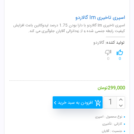
اسپری تاخیری Im گالاردو
اسپری تاخیری Im گالاردو با دارا بودن 1.75 درصد لیدوکائین باعث افزایش
کیفیت رابطه جنسی شده و از زودانزالی آقایان جلوگیری می کند.
تولید کننده:
گالاردو
0
0
299,000
تومان
افزودن به سبد خرید
نوع محصول : اسپری
کارائی : تأخیری
جنسیت : آقایان