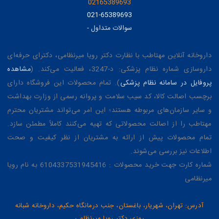
02165389693
021-65389693
سوالات متداول
-
داروخانه آنلاین مهتاطب با نظارت دکتر رویا میرنظامی، دکترای حرفه‌ای
داروسازی شماره نظام پزشکی: د-3247، فعالیت می‌کند. (
مشاهده
پروفایل در سامانه نظام پزشکی
). تمام محصولات این فروشگاه دارای
برچسب اصالت کالا، کد سیب سلامت و پروانه رسمی از وزارت بهداشت
و سایر سازمان‌های مربوطه هستند؛ این امر می‌تواند مشتریان محترم
مهتاطب را از اصالت محصولاتی که تهیه می‌کنند کاملاً مطمئن سازد.
تمام محصولات پیش از ارائه به مشتریان از نظر کیفیت و صحت
اطلاعات نیز بررسی می‌شوند.
شماره کارت جهت خرید محصولات : 6104337531945416 به نام رویا
میرنظامی
آدرس: تهران، شهریار، باغستان، جنب درمانگاه حکیم، داروخانه شبانه
روزی دکتر رویا میرنظامی