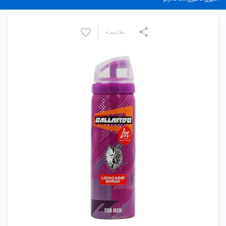
مقایسـه