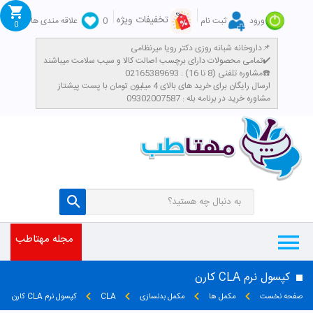
تخفیفات ویژه
ورود
ثبت نام
0
علاقه مندی ها
0
داروخانه شبانه روزی دکتر رویا میرنظامی📌
تمامی محصولات دارای برچسب اصالت کالا و سیب سلامت میباشند✔️
مشاوره تلفنی (8 تا 16) : 02165389693☎️
​ارسال رایگان برای خرید های بالای 4 میلیون تومان با پست پیشتاز
مشاوره خرید در برنامه بله : 09302007587
مجله مهتاطب
کپسول نرم CLA کارن
صفحه نخست
مکمل ها
مکمل بدنسازی
CLA
کپسول نرم CLA کارن