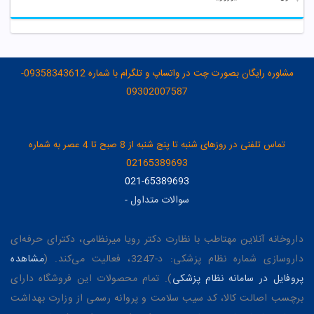
مشاوره رایگان بصورت چت در واتساپ و تلگرام با شماره 09358343612-
09302007587
تماس تلفنی در روزهای شنبه تا پنج شنبه از 8 صبح تا 4 عصر به شماره
02165389693
021-65389693
سوالات متداول
-
داروخانه آنلاین مهتاطب با نظارت دکتر رویا میرنظامی، دکترای حرفه‌ای
داروسازی شماره نظام پزشکی: د-3247، فعالیت می‌کند. (
مشاهده
پروفایل در سامانه نظام پزشکی
). تمام محصولات این فروشگاه دارای
برچسب اصالت کالا، کد سیب سلامت و پروانه رسمی از وزارت بهداشت