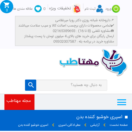
تخفیفات ویژه
ورود
ثبت نام
0
علاقه مندی ها
0
داروخانه شبانه روزی دکتر رویا میرنظامی📌
تمامی محصولات دارای برچسب اصالت کالا و سیب سلامت میباشند✔️
مشاوره تلفنی (8 تا 16) : 02165389693☎️
​ارسال رایگان برای خرید های بالای 4 میلیون تومان با پست پیشتاز
مشاوره خرید در برنامه بله : 09302007587
تومان
مجله مهتاطب
اسپری خوشبو کننده بدن
صفحه نخست
آرایشی
عطر،ادکلن،اسپری
اسپری خوشبو کننده بدن