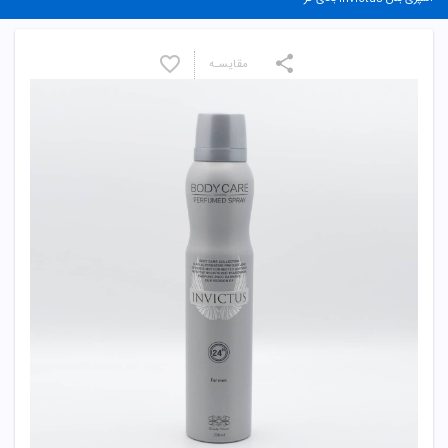
مقایسـه