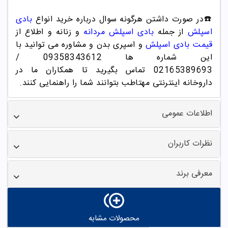
☎️در صورت دا
شتن
هرگونه سوال درباره خرید انواع
بادی
اسپلش
از جمله
بادی اسپلش مردانه
و زنانه و اطلاع از
قیمت بادی اسپلش
و اسپری بدن و مشاوره می توانید با
این شماره ها 09358343612 /
02165389693
تماس بگیرید تا همکاران ما در
داروخانه اینترنتی مهتاطب بتوانند شما را راهنمایی کنند.
اطلاعات عمومی
نظرات کاربران
معرفی برند
محصولات مشابه