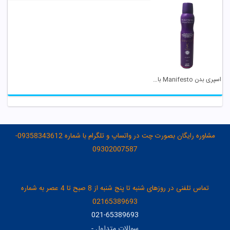
اسپری بدن Manifesto بادی کر
مشاوره رایگان بصورت چت در واتساپ و تلگرام با شماره 09358343612-
09302007587
تماس تلفنی در روزهای شنبه تا پنج شنبه از 8 صبح تا 4 عصر به شماره
02165389693
021-65389693
سوالات متداول
-