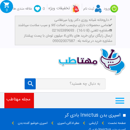
تخفیفات ویژه
ورود
ثبت نام
0
علاقه مندی ها
0
داروخانه شبانه روزی دکتر رویا میرنظامی📌
تمامی محصولات دارای برچسب اصالت کالا و سیب سلامت میباشند✔️
مشاوره تلفنی (8 تا 16) : 02165389693☎️
​ارسال رایگان برای خرید های بالای 4 میلیون تومان با پست پیشتاز
مشاوره خرید در برنامه بله : 09302007587
مجله مهتاطب
اسپری بدن Invictus بادی کر
صفحه نخست
آرایشی
عطر،ادکلن،اسپری
اسپری خوشبو کننده بدن
اسپری بدن Invictus بادی کر