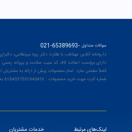
021-65389693
-
سوالات متداول
داروخانه آنلاین مهتاطب با نظارت دکتر رویا میرنظامی، دکترای حرفه‌ای دار
دارای برچسب اصالت کالا، کد سیب سلامت و پروانه رسمی از 
کاملاً مطمئن سازد. تمام محصولات پیش از ارائه به مشتریان 
شماره کارت جهت خرید محصولات : 6104337531945416 به نام رویا میرنظامی
لینک‌های مرتبط
خدمات مشتریان