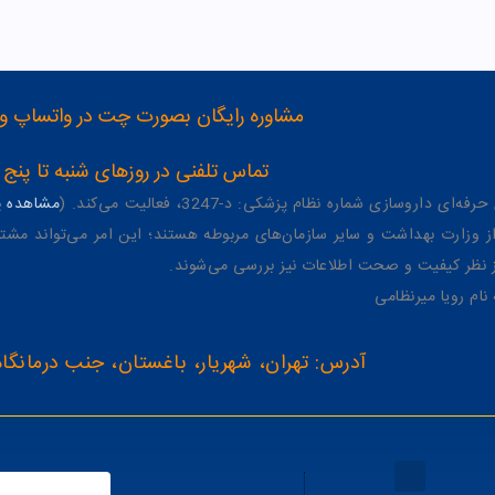
مشاوره رایگان بصورت چت در واتساپ و تلگرام با شماره 12
تماس تلفنی در روزهای شنبه تا پنج شنبه از 8 صبح تا 4 عصر به شمار
وسازی شماره نظام پزشکی: د-3247، فعالیت می‌کند. (
مشاهده پر
وزارت بهداشت و سایر سازمان‌های مربوطه هستند؛ این امر می‌تواند مشتر
از نظر کیفیت و صحت اطلاعات نیز بررسی می‌شوند.
آدرس: تهران، شهریار، باغستان، جنب درمانگاه