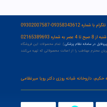
093583436-09302007587
ه 02165389693
وفایل در سامانه نظام پزشکی
). تمام محصولات این فروشگاه
یان محترم مهتاطب را از اصالت محصولاتی که تهیه می‌کنند
 حکیم، داروخانه شبانه روزی دکتر رویا میرنظامی