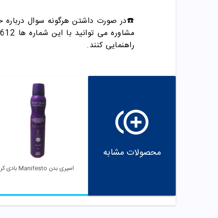
☎️در صورت دا
شتن
هرگونه سوال درباره خ
مشاوره می توانید با این شماره ها 09358343612 / 02165389693
راهنمایی کنند.
محصولات مشابه
اسپری بدن Manifesto بادی کر