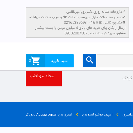
داروخانه شبانه روزی دکتر رویا میرنظامی📌
تمامی محصولات دارای برچسب اصالت کالا و سیب سلامت میباشند✔️
مشاوره تلفنی (8 تا 16) : 02165389693☎️
​ارسال رایگان برای خرید های بالای 4 میلیون تومان با پست پیشتاز
مشاوره خرید در برنامه بله : 09302007587
سبد خرید
0
مجله مهتاطب
 کودک
ن،اسپری
اسپری خوشبو کننده بدن
اسپری بدن Aquawoman بادی کر