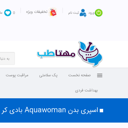
تخفیفات ویژه
ورود
ثبت نام
0
عل
صفحه نخست
پک سلامتی
مراقبت پوست
بهداشت فردی
اسپری بدن Aquawoman بادی کر