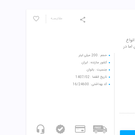
مقایسـه
 انواع
ما در
حجم : 200 میلی لیتر
کشور سازنده : ایران
جنسیت : بانوان
تاریخ انقضا : 1407/02
کد بهداشتی : 16/24600