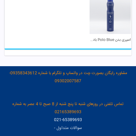
اسپری بدن Polo Blue بادی کر
مشاوره رایگان بصورت چت در واتساپ و تلگرام با شماره 09358343612-
09302007587
تماس تلفنی در روزهای شنبه تا پنج شنبه از 8 صبح تا 4 عصر به شماره
02165389693
021-65389693
سوالات متداول
-