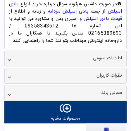
☎️در صورت دا
شتن
هرگونه سوال درباره خرید انواع
بادی
اسپلش
از جمله
بادی اسپلش مردانه
و زنانه و اطلاع از
قیمت بادی اسپلش
و اسپری بدن و مشاوره می توانید با
این شماره ها 09358343612 /
02165389693
تماس بگیرید تا همکاران ما در
داروخانه اینترنتی مهتاطب بتوانند شما را راهنمایی کنند.
اطلاعات عمومی
نظرات کاربران
معرفی برند
محصولات مشابه