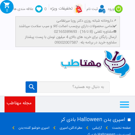
تخفیفات ویژه
ورود
ثبت نام
0
علاقه مندی ها
0
داروخانه شبانه روزی دکتر رویا میرنظامی📌
تمامی محصولات دارای برچسب اصالت کالا و سیب سلامت میباشند✔️
مشاوره تلفنی (8 تا 16) : 02165389693☎️
​ارسال رایگان برای خرید های بالای 4 میلیون تومان با پست پیشتاز
مشاوره خرید در برنامه بله : 09302007587
مجله مهتاطب
اسپری بدن Halloween بادی کر
صفحه نخست
آرایشی
عطر،ادکلن،اسپری
اسپری خوشبو کننده بدن
اسپری بدن Halloween بادی کر