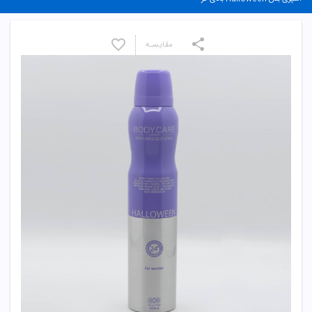
مقایسـه